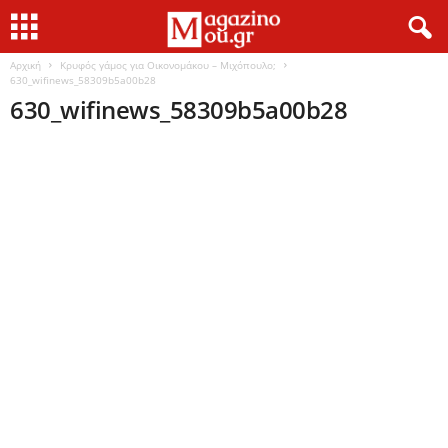
Αρχική
Κρυφός γάμος για Οικονομάκου – Μιχόπουλο;
630_wifinews_58309b5a00b28
630_wifinews_58309b5a00b28