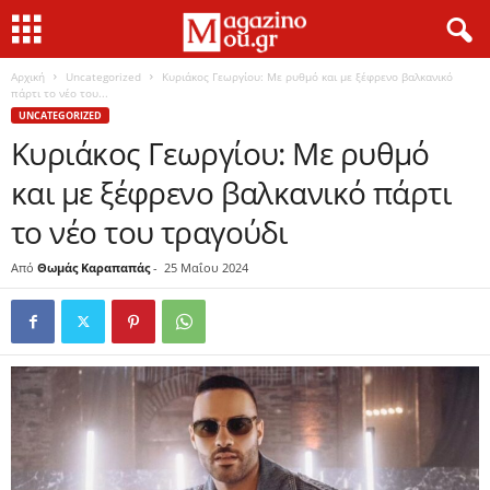
Αρχική
Uncategorized
Κυριάκος Γεωργίου: Με ρυθμό και με ξέφρενο βαλκανικό
πάρτι το νέο του...
UNCATEGORIZED
Κυριάκος Γεωργίου: Με ρυθμό
και με ξέφρενο βαλκανικό πάρτι
το νέο του τραγούδι
Από
Θωμάς Καραπαπάς
-
25 Μαΐου 2024