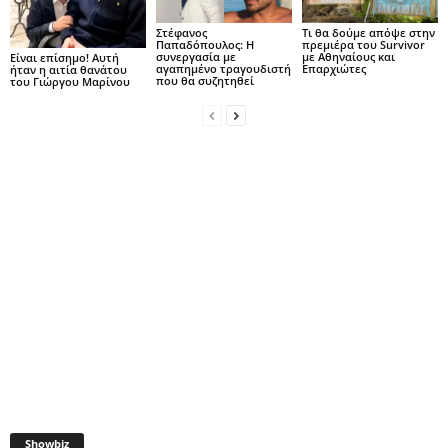
Στέφανος
Τι θα δούμε απόψε στην
Παπαδόπουλος: Η
πρεμιέρα του Survivor
συνεργασία με
με Αθηναίους και
Είναι επίσημο! Αυτή
αγαπημένο τραγουδιστή
Επαρχιώτες
ήταν η αιτία θανάτου
που θα συζητηθεί
του Γιώργου Μαρίνου
Showbiz