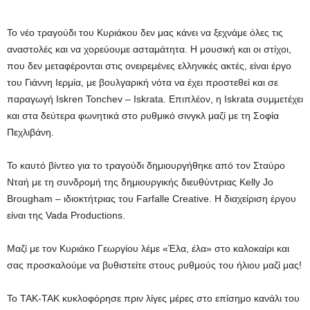
Το νέο τραγούδι του Κυριάκου δεν μας κάνει να ξεχνάμε όλες τις
αναστολές και να χορεύουμε ασταμάτητα. Η μουσική και οι στίχοι,
που δεν μεταφέρονται στις ονειρεμένες ελληνικές ακτές, είναι έργο
του Γιάννη Ιερμία, με βουλγαρική νότα να έχει προστεθεί και σε
παραγωγή Iskren Tonchev – Iskrata. Επιπλέον, η Iskrata συμμετέχει
και στα δεύτερα φωνητικά στο ρυθμικό σινγκλ μαζί με τη Σοφία
Πεχλιβάνη.
Το καυτό βίντεο για το τραγούδι δημιουργήθηκε από τον Σταύρο
Νταή με τη συνδρομή της δημιουργικής διευθύντριας Kelly Jo
Brougham – ιδιοκτήτριας του Farfalle Creative. Η διαχείριση έργου
είναι της Vada Productions.
Μαζί με τον Κυριάκο Γεωργίου λέμε «Έλα, έλα» στο καλοκαίρι και
σας προσκαλούμε να βυθιστείτε στους ρυθμούς του ήλιου μαζί μας!
Το TAK-TAK κυκλοφόρησε πριν λίγες μέρες στο επίσημο κανάλι του