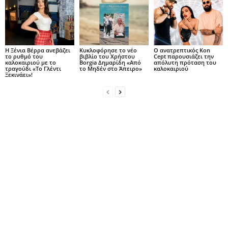
Η Ξένια Βέρρα ανεβάζει
Κυκλοφόρησε το νέο
Ο ανατρεπτικός Kon
το ρυθμό του
βιβλίο του Χρήστου
Cept παρουσιάζει την
καλοκαιριού με το
Borgia Δημαρίδη «Από
απόλυτη πρόταση του
τραγούδι «Το Γλέντι
το Μηδέν στο Άπειρο»
καλοκαιριού
Ξεκινάει»!