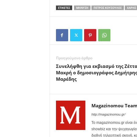
ΕΤΙΚΕΤΕΣ
ΜΉΝΥΣΗ
ΠΈΤΡΟΣ ΚΟΥΣΟΥΛΌΣ
ΧΆΡΗΣ
Προηγούμενο άρθρο
Συνελήφθη για εκβιασμό της Ζέττ
Μακρή ο δημοσιογράφος Δημήτρη
Μαρέδης
Magazinomou Tea
http://magazinomou.gr/
Το magazinomou.gr είναι έν
showbiz και την ψυχαγωγία. 
διεθνή τηλεοπτική σκηνή, 