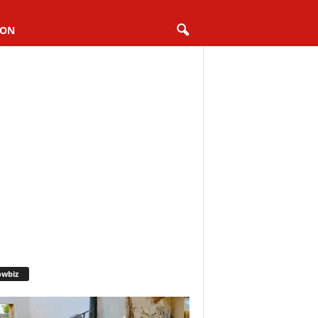
ION
owbiz