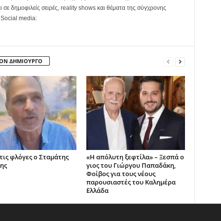
ει σε δημοφιλείς σειρές, reality shows και θέματα της σύγχρονης
 Social media:
ΤΟΝ ΔΗΜΙΟΥΡΓΟ
 τις φλόγες ο Σταμάτης
«Η απόλυτη ξεφτίλα» – Ξεσπά ο
ης
γιος του Γιώργου Παπαδάκη,
Φοίβος για τους νέους
παρουσιαστές του Καλημέρα
Ελλάδα