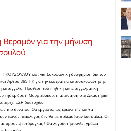
 Βεραμόν για την μήνυση
υσουλού
ου Π ΚΟΥΣΟΥΛΟΥ κλπ για Συκοφαντική δυσφήμιση δια του
 κατ Άρθρο 363 ΠΚ για την εκστρατεία κατασυκοφάντησης
ή καταγγελία. Πρόθεση του η ηθική και επαγγελματική
ου της έριδος ή Μουρτζούκου, η απάντηση στα Δικαστήρια!
 υπάρχει ΕΣΡ δυστυχώς.
ως πιο δυνατός. Θα εργαστώ ως ερευνητής και θα
υν ικανός, αξιόλογος δεν θα με πολεμούσαν λυσσαλέα. Οι
ομπάρσος ψευτόμαγκας ! Θα λογοδοτήσουν!», γράφει
ης Βεραμόν.