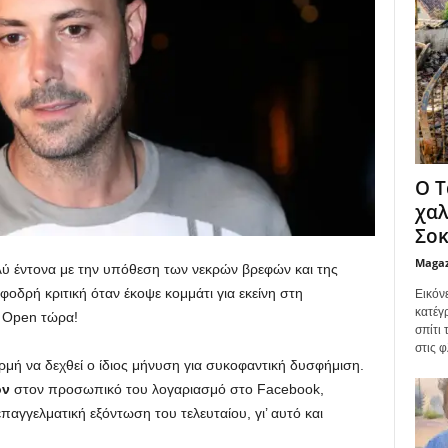
Ο Τ
χαλ
Σοκ
Maga
λύ έντονα με την υπόθεση των νεκρών βρεφών και της
φοδρή κριτική όταν έκοψε κομμάτι για εκείνη στη
Εικόν
κατέγ
 Open τώρα!
σπίτι
στις φ
μή να δεχθεί ο ίδιος μήνυση για συκοφαντική δυσφήμιση.
όν
στον προσωπικό του λογαριασμό στο Facebook,
επαγγελματική εξόντωση του τελευταίου, γι’ αυτό και