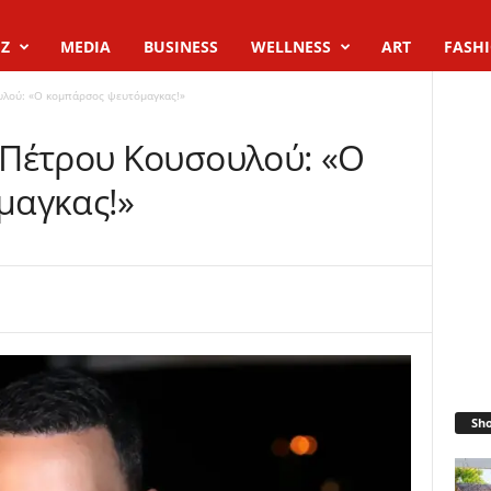
Z
MEDIA
BUSINESS
WELLNESS
ART
FASH
υλού: «Ο κομπάρσος ψευτόμαγκας!»
 Πέτρου Κουσουλού: «Ο
μαγκας!»
Sh