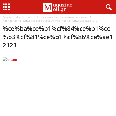
Αρχική
Μίνα Αρναούτη: Η νέα φωτογραφία και το σχόλιο-πρόκληση
%ce%ba%ce%b1%cf%84%ce%b1%ce%b3%cf%81%ce%b1%cf%86%ce%ae12121
%ce%ba%ce%b1%cf%84%ce%b1%ce
%b3%cf%81%ce%b1%cf%86%ce%ae1
2121