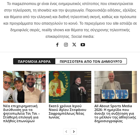
Το magazinomou.gr είναι ένας ενημερωτικός ιστότοπος που επικεντρώνεται
στην τηλεόραση, τη showbiz και την ψυχαγωγία. Παρουσιάζει ειδήσεις, εξελίξεις
και θέματα από την ελληνική και διεθνή τηλεοπτική σκηνή, καθώς και πρόσωπα
και προγράμματα που απασχολούν το κοινό. Το περιεχόμενο του site εστιάζει σε
δημοφιλείς σειρές, reality shows και θέματα της σύγχρονης τηλεοπτικής
επικαιρότητας. Social media:
ΠΑΡΟΜΟΙΑ ΑΡΘΡΑ
ΠΕΡΙΣΣΟΤΕΡΑ ΑΠΟ ΤΟΝ ΔΗΜΙΟΥΡΓΟ
Νέα επιχειρηματική
Εκατό χρόνια Ιερού
All About Sports Media
διεύθυνση για τα
Ναού Αγίου Στεφάνου
2026: Η ημερίδα που
ψητοπωλεία Τσι Τσι –
Σαφραμπόλεως Νέας
άνοιξε τη συζήτηση για
Σταθερή επιλογή για
Ιωνίας
το μέλλον της αθλητικής
πλήθος επωνύμων
δημοσιογραφίας