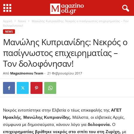
Αρχική
News
Μανώλης Κυπριανίδης: Νεκρός ο πασίγνωστος επιχειρηματίας – Τον
δολοφόνησαν!
NEWS
Μανώλης Κυπριανίδης: Νεκρός ο
πασίγνωστος επιχειρηματίας –
Τον δολοφόνησαν!
Από
Magazinomou Team
-
21 Φεβρουαρίου 2017
Νεκρός εντοπίστηκε στην Ελβετία ο τέως επικεφαλής της
ΑΓΕΤ
Ηρακλής
,
Μανώλης Κυπριανίδης.
Μάλιστα, οι ελβετικές Αρχές,
σύμφωνα με δημοσιεύματα, κάνουν λόγο για
δολοφονία
.
Ο
επιχειρηματίας βρέθηκε νεκρός στο σπίτι του στη Ζυρίχη,
με