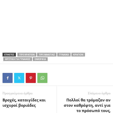
ΕΤΙΚΕΤΕΣ
TIPS ΚΡΑΓΙΌΝ
TIPS ΜΑΚΙΓΙΆΖ
ΓΥΝΑΊΚΑ
ΚΡΑΓΙΌΝ
ΜΥΣΤΙΚΆ ΓΙΑ ΓΥΝΑΙΚΕΣ
ΟΜΟΡΦΙΆ
Προηγούμενο άρθρο
Επόμενο άρθρο
Βροχές, καταιγίδες και
Πολλοί θα τρόμαζαν αν
ισχυροί βοριάδες
στον καθρέφτη, αντί για
το πρόσωπό τους,