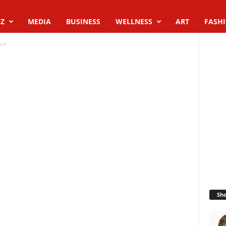
Z
MEDIA
BUSINESS
WELLNESS
ART
FASH
ed
Sh