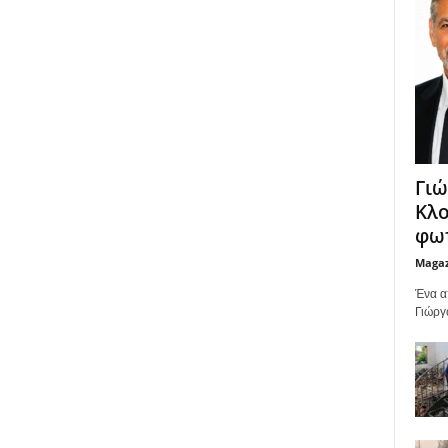
Γιώ
Κλο
φωτ
Maga
Ένα α
Γιώργ