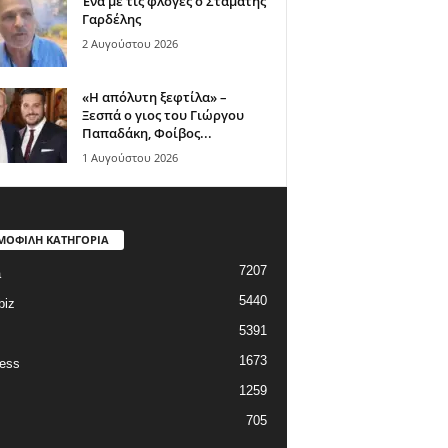
Ένα με τις φλόγες ο Σταμάτης
Γαρδέλης
2 Αυγούστου 2026
«Η απόλυτη ξεφτίλα» –
Ξεσπά ο γιος του Γιώργου
Παπαδάκη, Φοίβος...
1 Αυγούστου 2026
ΜΟΦΙΛΗ ΚΑΤΗΓΟΡΙΑ
7207
a
5440
biz
5391
1673
ess
1259
705