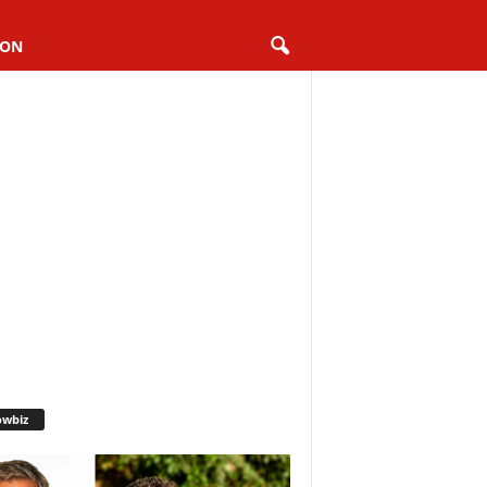
ION
owbiz