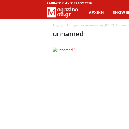
ΣΆΒΒΑΤΟ 8 ΑΥΓΟΎΣΤΟΥ 2026
ΑΡΧΙΚΉ
SHOWBI
M
a
Αρχική
Μια χώρα σε αποχαύνωση (ΦΩΤΟ)
unnam
unnamed
g
a
z
i
n
o
M
o