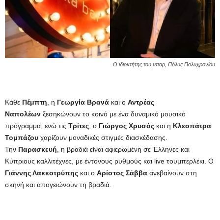
Ο ιδιοκτήτης του μπαρ, Πόλυς Πολυχρονίου
Κάθε
Πέμπτη
, η
Γεωργία Βρανά
και ο
Αντρέας
Ναπολέων
ξεσηκώνουν το κοινό με ένα δυναμικό μουσικό
πρόγραμμα, ενώ τις
Τρίτες
, ο
Γιώργος Χρυσός
και η
Κλεοπάτρα
Τομπάζου
χαρίζουν μοναδικές στιγμές διασκέδασης.
Την
Παρασκευή
, η βραδιά είναι αφιερωμένη σε Έλληνες και
Κύπριους καλλιτέχνες, με έντονους ρυθμούς και live τουμπερλέκι. Ο
Γιάννης Λακκοτρύπης
και ο
Αρίστος Σάββα
ανεβαίνουν στη
σκηνή και απογειώνουν τη βραδιά.