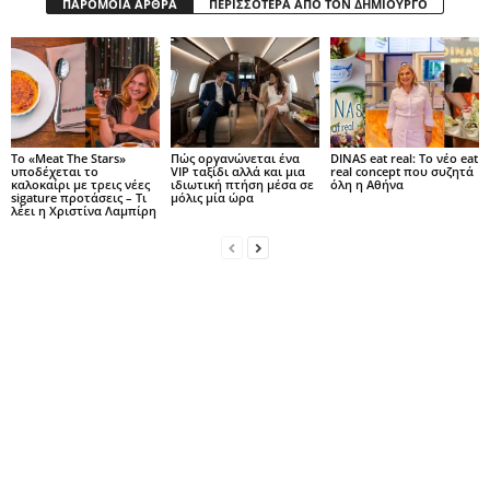
ΠΑΡΟΜΟΙΑ ΑΡΘΡΑ
ΠΕΡΙΣΣΟΤΕΡΑ ΑΠΟ ΤΟΝ ΔΗΜΙΟΥΡΓΟ
Το «Meat The Stars»
Πώς οργανώνεται ένα
DINAS eat real: Το νέο eat
υποδέχεται το
VIP ταξίδι αλλά και μια
real concept που συζητά
καλοκαίρι με τρεις νέες
ιδιωτική πτήση μέσα σε
όλη η Αθήνα
sigature προτάσεις – Τι
μόλις μία ώρα
λέει η Χριστίνα Λαμπίρη