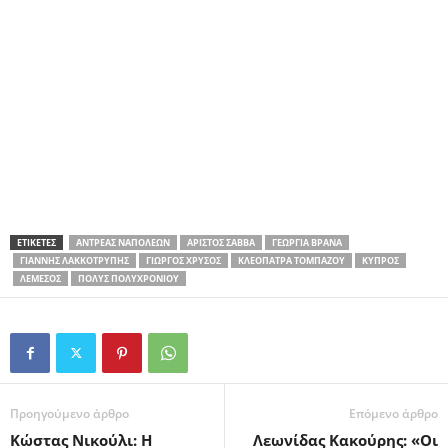
ΕΤΙΚΕΤΕΣ
ΑΝΤΡΈΑΣ ΝΑΠΟΛΈΩΝ
ΑΡΊΣΤΟΣ ΣΆΒΒΑ
ΓΕΩΡΓΊΑ ΒΡΑΝΆ
ΓΙΆΝΝΗΣ ΛΑΚΚΟΤΡΎΠΗΣ
ΓΙΏΡΓΟΣ ΧΡΥΣΌΣ
ΚΛΕΟΠΆΤΡΑ ΤΟΜΠΆΖΟΥ
ΚΎΠΡΟΣ
ΛΕΜΕΣΌΣ
ΠΌΛΥΣ ΠΟΛΥΧΡΟΝΊΟΥ
Προηγούμενο άρθρο
Επόμενο άρθρο
Κώστας Νικούλι: Η
Λεωνίδας Κακούρης: «Οι