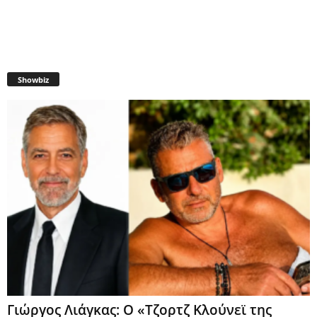
Showbiz
Γιώργος Λιάγκας: Ο «Τζορτζ Κλούνεϊ της