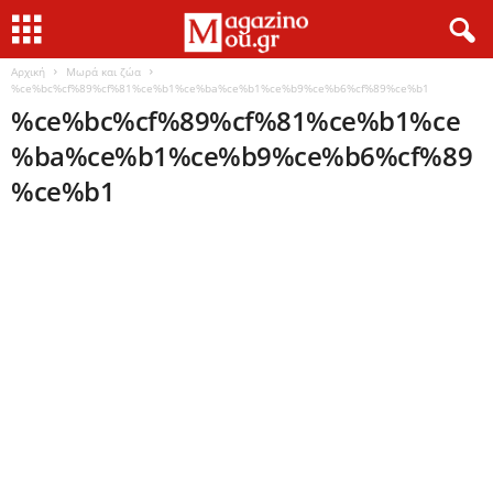
Αρχική
Μωρά και ζώα
%ce%bc%cf%89%cf%81%ce%b1%ce%ba%ce%b1%ce%b9%ce%b6%cf%89%ce%b1
%ce%bc%cf%89%cf%81%ce%b1%ce
%ba%ce%b1%ce%b9%ce%b6%cf%89
%ce%b1