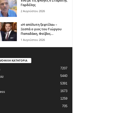
Ένα με τις φλόγες ο Σταμάτης
Γαρδέλης
2 Αυγούστου 2026
«Η απόλυτη ξεφτίλα» –
Ξεσπά ο γιος του Γιώργου
Παπαδάκη, Φοίβος...
1 Αυγούστου 2026
ΜΟΦΙΛΗ ΚΑΤΗΓΟΡΙΑ
7207
a
5440
biz
5391
1673
ess
1259
705