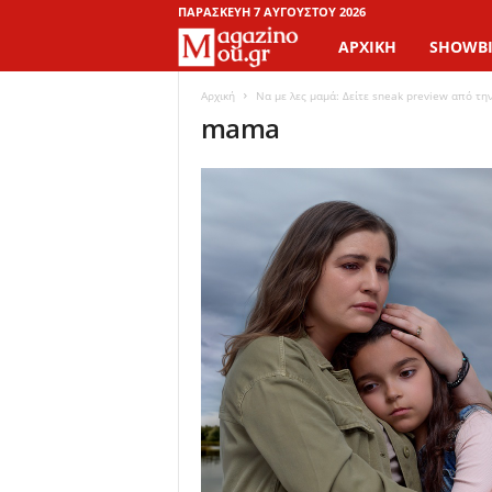
ΠΑΡΑΣΚΕΥΉ 7 ΑΥΓΟΎΣΤΟΥ 2026
ΑΡΧΙΚΉ
SHOWBI
M
a
Αρχική
Να με λες μαμά: Δείτε sneak preview από τη
mama
g
a
z
i
n
o
M
o