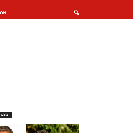
ION
owbiz