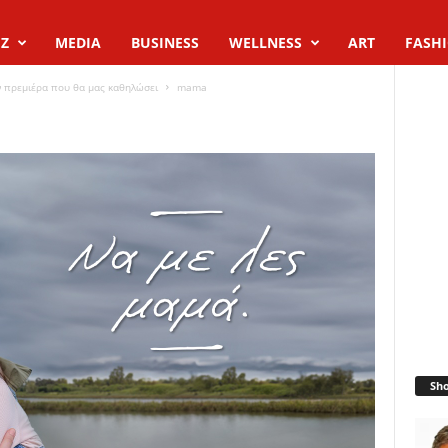
Z
MEDIA
BUSINESS
WELLNESS
ART
FASH
ν πρεμιέρα που θα μας καθηλώσει
mama
Sh