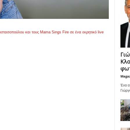
στασοπούλου και τους Mama Sings Fire σε ένα εκρητικό live
Γιώ
Κλο
φωτ
Maga
Ένα α
Γιώργ