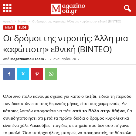
Αρχική
News
Οι δρόμοι της ντροπής: Άλλη μια «αφώτιστη» εθνική (ΒΙΝΤΕΟ)
NEWS
SLIDE
Οι δρόμοι της ντροπής: Άλλη μια
«αφώτιστη» εθνική (ΒΙΝΤΕΟ)
Από
Magazinomou Team
-
17 Ιανουαρίου 2017
Όλοι λίγο πολύ κάνουμε σχέδια για κάποιο
ταξίδι
, ειδικά τη περίοδο
των διακοπών είτε τους θερινούς μήνες, είτε τους χειμερινούς. Αν
κάποιος λοιπόν αποφασίσει να πάει
από το Βόλο στην Αθήνα
, θα
συνειδητοποιήσει ότι μετά τα πρώτα διόδια ο δρόμος κυριολεκτικά
είναι ένα χάλι. Λακκούβες, παγίδες σε σημεία που δεν σου πήγαινε
το μυαλό. Όσο υπάρχει ήλιος, μπορείς να πονηρευτείς, τα δύσκολα