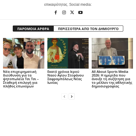
επικαιρότητας. Social media:
ΠΑΡΟΜΟΙΑ ΑΡΘΡΑ
ΠΕΡΙΣΣΟΤΕΡΑ ΑΠΟ ΤΟΝ ΔΗΜΙΟΥΡΓΟ
Νέα επιχειρηματική
Εκατό χρόνια Ιερού
All About Sports Media
διεύθυνση για τα
Ναού Αγίου Στεφάνου
2026: Η ημερίδα που
ψητοπωλεία Τσι Τσι –
Σαφραμπόλεως Νέας
άνοιξε τη συζήτηση για
Σταθερή επιλογή για
Ιωνίας
το μέλλον της αθλητικής
πλήθος επωνύμων
δημοσιογραφίας