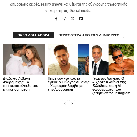
δημοφιλείς σειρές, reality shows και θέματα της σύγχρονης τηλεοπτικής
επικαιρότητας. Social media:
ΠΑΡΟΜΟΙΑ ΑΡΘΡΑ
ΠΕΡΙΣΣΟΤΕΡΑ ΑΠΟ ΤΟΝ ΔΗΜΙΟΥΡΓΟ
Διαζύγιο Λιβάνη –
Πήρε τον γιο του κι
Γιώργος Λιάγκας: Ο
Ανδρομάχης: Το
έφυγε ο Γιώργος Λιβάνης
«Τζορτζ Κλούνεϊ της
πρόσωπο-κλειδί που
– Χωρισμός βόμβα με
Ελλάδας» και η AI
μπήκε στη μέση
την Ανδρομάχη
φωτογραφία που
ξεσήκωσε το Instagram