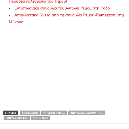
πλούσιοι καλεσμένοι του Ρέμου!
Εντυπωσιακή συναυλία του Αντώνη Ρέμου στη Ρόδο
Αποκλειστικό βίντεο από τη συναυλία Ρέμου-Ramazzotti στη
Μύκονο
ΕΤΙΚΕΤΕΣ
RISING STAR
ΑΝΤΏΝΗΣ ΡΈΜΟΣ
ΓΙΏΡΓΟΣ ΚΑΡΑΔΗΜΉΤΡΗΣ
ΓΙΏΡΓΟΣ ΛΙΆΓΚΑΣ
ΛΙΠΟΘΥΜΊΑ