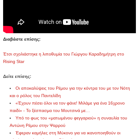
Διαβάστε επίσης:
Έτσι σχολιάστηκε η λιποθυμία του Γιώργου Καραδημήτρη στο
Rising Star
Δείτε επίσης:
Οι αποκαλύψεις του Ρέμου για την κόντρα του με τον Νότη
και ο ρόλος του Παντελίδη
«Έχουν πέσει όλοι να τον φάνε! Μιλάμε για ένα 16χρονο
παιδί» - Το ξέσπασμα του Μουτσινά με…
Υπό το φως του «ματωμένου φεγγαριού» η συναυλία του
Αντώνη Ρέμου στην Ψαρρού
Έφεραν καμήλες στη Μύκονο για να ικανοποιηθούν οι