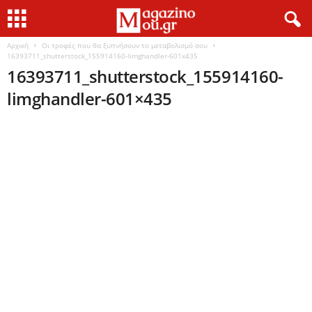
Αρχική
Οι τροφές που θα ξυπνήσουν το μεταβολισμό σου
16393711_shutterstock_155914160-limghandler-601x435
16393711_shutterstock_155914160-
limghandler-601×435