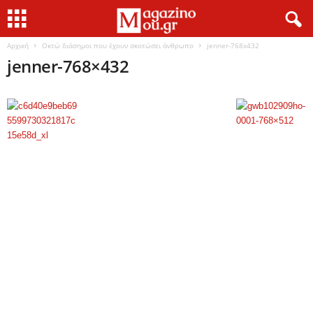
Αρχική
Οκτώ διάσημοι που έχουν σκοτώσει άνθρωπο
jenner-768x432
jenner-768×432