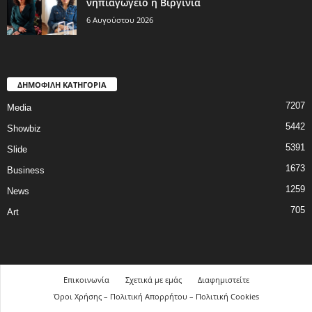
νηπιαγωγείο η Βιργινία
6 Αυγούστου 2026
ΔΗΜΟΦΙΛΗ ΚΑΤΗΓΟΡΙΑ
7207
Media
5442
Showbiz
5391
Slide
1673
Business
1259
News
705
Art
Επικοινωνία
Σχετικά με εμάς
Διαφημιστείτε
Όροι Χρήσης – Πολιτική Απορρήτου – Πολιτική Cookies