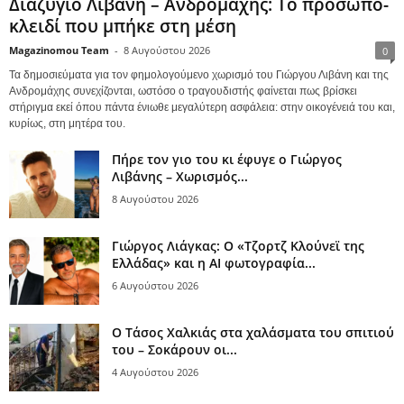
Διαζύγιο Λιβάνη – Ανδρομάχης: Το πρόσωπο-
κλειδί που μπήκε στη μέση
Magazinomou Team
-
8 Αυγούστου 2026
0
Τα δημοσιεύματα για τον φημολογούμενο χωρισμό του Γιώργου Λιβάνη και της
Ανδρομάχης συνεχίζονται, ωστόσο ο τραγουδιστής φαίνεται πως βρίσκει
στήριγμα εκεί όπου πάντα ένιωθε μεγαλύτερη ασφάλεια: στην οικογένειά του και,
κυρίως, στη μητέρα του.
Πήρε τον γιο του κι έφυγε ο Γιώργος
Λιβάνης – Χωρισμός...
8 Αυγούστου 2026
Γιώργος Λιάγκας: Ο «Τζορτζ Κλούνεϊ της
Ελλάδας» και η AI φωτογραφία...
6 Αυγούστου 2026
Ο Τάσος Χαλκιάς στα χαλάσματα του σπιτιού
του – Σοκάρουν οι...
4 Αυγούστου 2026