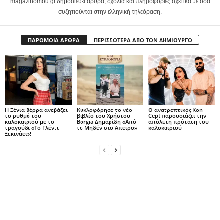
magazinomou.gr δημοσιεύει άρθρα, σχόλια και πληροφορίες σχετικά με όσα
συζητιούνται στην ελληνική τηλεόραση.
ΠΑΡΟΜΟΙΑ ΑΡΘΡΑ
ΠΕΡΙΣΣΟΤΕΡΑ ΑΠΟ ΤΟΝ ΔΗΜΙΟΥΡΓΟ
Η Ξένια Βέρρα ανεβάζει
Κυκλοφόρησε το νέο
Ο ανατρεπτικός Kon
το ρυθμό του
βιβλίο του Χρήστου
Cept παρουσιάζει την
καλοκαιριού με το
Borgia Δημαρίδη «Από
απόλυτη πρόταση του
τραγούδι «Το Γλέντι
το Μηδέν στο Άπειρο»
καλοκαιριού
Ξεκινάει»!