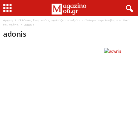
Αρχική
Ο Άδωνις Γεωργιάδης σχολιάζει το ταξίδι του Τσίπρα στην Κούβα με το δικό
του τρόπο
adonis
adonis