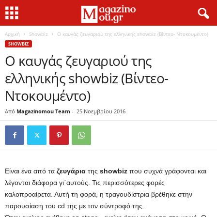
Αρχική
Showbiz
Ο καυγάς ζευγαριού της ελληνικής showbiz (Βίντεο- Ντοκουμέντο)
SHOWBIZ
Ο καυγάς ζευγαριού της
ελληνικής showbiz (Βίντεο-
Ντοκουμέντο)
Από
Magazinomou Team
-
25 Νοεμβρίου 2016
Είναι ένα από τα
ζευγάρια
της
showbiz
που συχνά γράφονται και
λέγονται διάφορα γι΄αυτούς. Τις περισσότερες φορές
καλοπροαίρετα. Αυτή τη φορά, η τραγουδίστρια βρέθηκε στην
παρουσίαση του cd της με τον σύντροφό της.