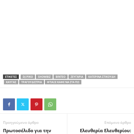
ΕΤΙΚΕΤΕΣ
DJ ΡΊΚΟ
SHOWBIZ
ΒΊΝΤΕΟ
ΖΕΥΓΆΡΙΑ
ΚΑΤΕΡΊΝΑ ΣΤΙΚΟΎΔΗ
ΚΑΥΓΆΣ
ΤΡΑΓΟΥΔΊΣΤΡΙΑ
ΦΤΙΆΞΕ ΚΑΦΈ ΝΑ ΣΤΑ ΠΩ
Προηγούμενο άρθρο
Επόμενο άρθρο
Πρωτοσέλιδο για την
Ελευθερία Ελευθερίου: