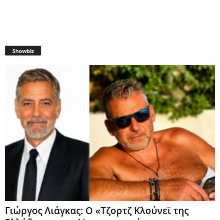
Showbiz
Γιώργος Λιάγκας: Ο «Τζορτζ Κλούνεϊ της