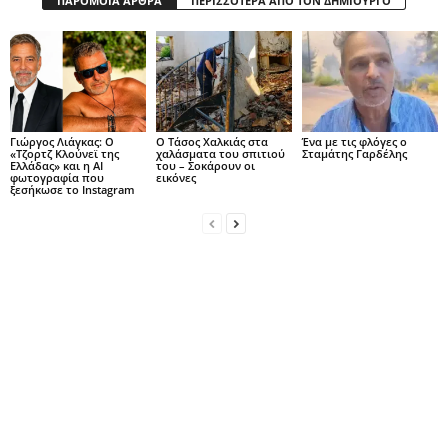
ΠΑΡΟΜΟΙΑ ΑΡΘΡΑ
ΠΕΡΙΣΣΟΤΕΡΑ ΑΠΟ ΤΟΝ ΔΗΜΙΟΥΡΓΟ
Γιώργος Λιάγκας: Ο
Ο Τάσος Χαλκιάς στα
Ένα με τις φλόγες ο
«Τζορτζ Κλούνεϊ της
χαλάσματα του σπιτιού
Σταμάτης Γαρδέλης
Ελλάδας» και η AI
του – Σοκάρουν οι
φωτογραφία που
εικόνες
ξεσήκωσε το Instagram