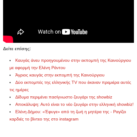
Δείτε επίσης:
Καυγάς άνευ προηγουμένου στην εκπομπή της Καινούργιου
με αφορμή την Ελένη Ράντου
Άγριος καυγάς στην εκπομπή της Καινούργιου
Δύο εκπομπές της ελληνικής TV που έκαναν πρεμιέρα αυτές
τις ημέρες
Δίδυμα περιμένει πασίγνωστο ζευγάρι της showbiz
Αποκάλυψη: Αυτό είναι το νέο ζευγάρι στην ελληνική showbiz!
Ελένη Δήμου: «Έφυγε» από τη ζωή η μητέρα της - Ραγίζει
καρδιές το βίντεο της στο instagram