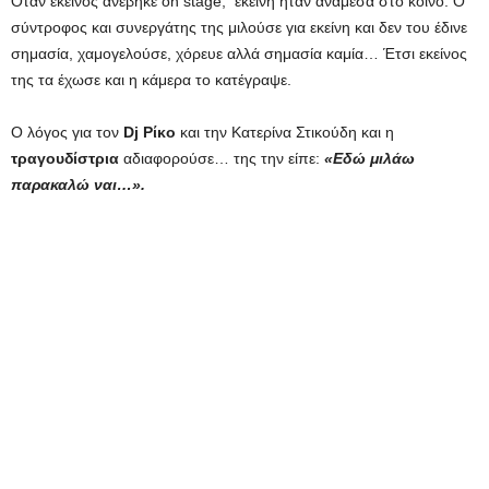
Όταν εκείνος ανέβηκε on stage, εκείνη ήταν ανάμεσα στο κοινό. Ο
σύντροφος και συνεργάτης της μιλούσε για εκείνη και δεν του έδινε
σημασία, χαμογελούσε, χόρευε αλλά σημασία καμία… Έτσι εκείνος
της τα έχωσε και η κάμερα το κατέγραψε.
Ο λόγος για τον
Dj Ρίκο
και την Κατερίνα Στικούδη και η
τραγουδίστρια
αδιαφορούσε… της την είπε:
«Εδώ μιλάω
παρακαλώ ναι…».