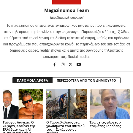
Magazinomou Team
http://magazinomou.gr/
Το magazinomou.gr είναι ένας ενημερωτικός ιστότοπος που επικεντρώνεται
στην τηλεόραση, τη showbiz και την ψυχαγωγία. Παρουσιάζει ειδήσεις, εξελίξεις
και θέματα από την ελληνική και διεθνή τηλεοπτική σκηνή, καθώς και πρόσωπα
και προγράμματα που απασχολούν το κοινό. Το περιεχόμενο του site εστιάζει σε
δημοφιλείς σειρές, reality shows και θέματα της σύγχρονης τηλεοπτικής
επικαιρότητας. Social media:
ΠΑΡΟΜΟΙΑ ΑΡΘΡΑ
ΠΕΡΙΣΣΟΤΕΡΑ ΑΠΟ ΤΟΝ ΔΗΜΙΟΥΡΓΟ
Γιώργος Λιάγκας: Ο
Ο Τάσος Χαλκιάς στα
Ένα με τις φλόγες ο
«Τζορτζ Κλούνεϊ της
χαλάσματα του σπιτιού
Σταμάτης Γαρδέλης
Ελλάδας» και η AI
του – Σοκάρουν οι
φωτογραφία που
εικόνες