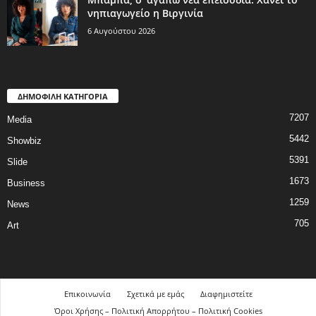
νηπιαγωγείο η Βιργινία
6 Αυγούστου 2026
ΔΗΜΟΦΙΛΗ ΚΑΤΗΓΟΡΙΑ
7207
Media
5442
Showbiz
5391
Slide
1673
Business
1259
News
705
Art
Επικοινωνία
Σχετικά με εμάς
Διαφημιστείτε
Όροι Χρήσης – Πολιτική Απορρήτου – Πολιτική Cookies