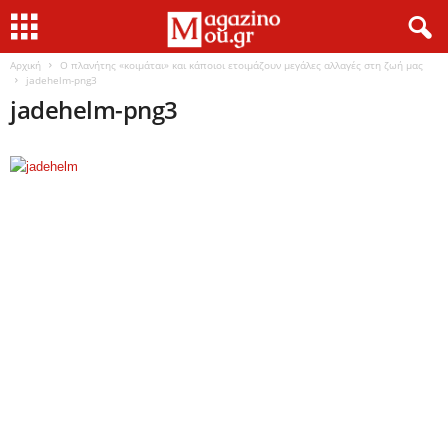
Αρχική
Ο πλανήτης «κοιμάται» και κάποιοι ετοιμάζουν μεγάλες αλλαγές στη ζωή μας
jadehelm-png3
jadehelm-png3