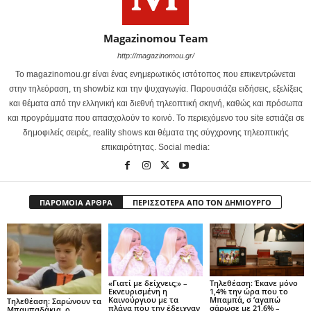
Magazinomou Team
http://magazinomou.gr/
Το magazinomou.gr είναι ένας ενημερωτικός ιστότοπος που επικεντρώνεται
στην τηλεόραση, τη showbiz και την ψυχαγωγία. Παρουσιάζει ειδήσεις, εξελίξεις
και θέματα από την ελληνική και διεθνή τηλεοπτική σκηνή, καθώς και πρόσωπα
και προγράμματα που απασχολούν το κοινό. Το περιεχόμενο του site εστιάζει σε
δημοφιλείς σειρές, reality shows και θέματα της σύγχρονης τηλεοπτικής
επικαιρότητας. Social media:
ΠΑΡΟΜΟΙΑ ΑΡΘΡΑ
ΠΕΡΙΣΣΟΤΕΡΑ ΑΠΟ ΤΟΝ ΔΗΜΙΟΥΡΓΟ
«Γιατί με δείχνεις;» –
Τηλεθέαση: Έκανε μόνο
Εκνευρισμένη η
1,4% την ώρα που το
Καινούργιου με τα
Μπαμπά, σ ’αγαπώ
Τηλεθέαση: Σαρώνουν τα
πλάνα που την έδειχναν
σάρωσε με 21,6% –
Μπαμπαδάκια, ο