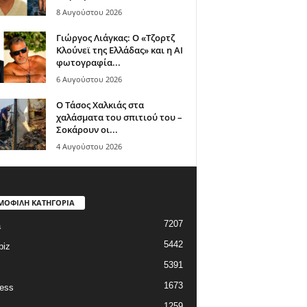
8 Αυγούστου 2026
Γιώργος Λιάγκας: Ο «Τζορτζ
Κλούνεϊ της Ελλάδας» και η AI
φωτογραφία...
6 Αυγούστου 2026
Ο Τάσος Χαλκιάς στα
χαλάσματα του σπιτιού του –
Σοκάρουν οι...
4 Αυγούστου 2026
ΜΟΦΙΛΗ ΚΑΤΗΓΟΡΙΑ
7207
a
5442
biz
5391
1673
ess
1259