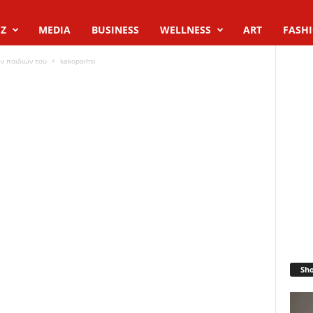
Z
MEDIA
BUSINESS
WELLNESS
ART
FASH
ν παιδιών του
kakopoihsi
Sh