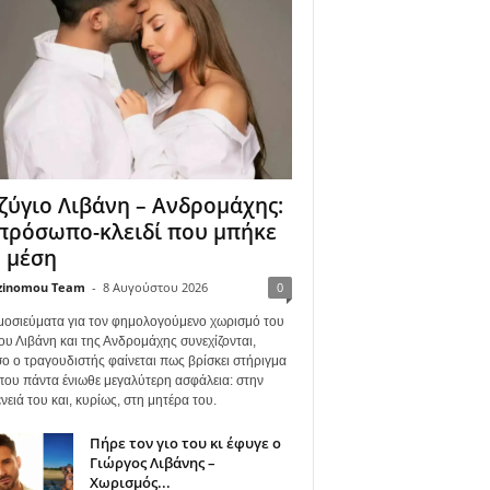
ζύγιο Λιβάνη – Ανδρομάχης:
πρόσωπο-κλειδί που μπήκε
 μέση
zinomou Team
-
8 Αυγούστου 2026
0
μοσιεύματα για τον φημολογούμενο χωρισμό του
ου Λιβάνη και της Ανδρομάχης συνεχίζονται,
ο ο τραγουδιστής φαίνεται πως βρίσκει στήριγμα
όπου πάντα ένιωθε μεγαλύτερη ασφάλεια: στην
νειά του και, κυρίως, στη μητέρα του.
Πήρε τον γιο του κι έφυγε ο
Γιώργος Λιβάνης –
Χωρισμός...