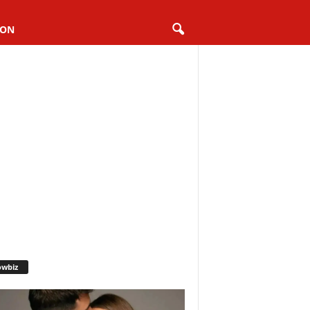
ION
owbiz