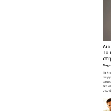
Δια
Το 
στη
Maga
Τα δη
Γιώργ
ωστόσ
εκεί 
οικογέ