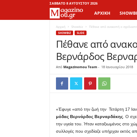
ΣΆΒΒΑΤΟ 8 ΑΥΓΟΎΣΤΟΥ 2026
ΑΡΧΙΚΉ
SHOWBI
M
a
Αρχική
Showbiz
Πέθανε από ανακοπή ο σχεδιαστ
SHOWBIZ
SLIDE
Πέθανε από ανακο
g
Βερνάρδος Βερνα
a
z
Από
Magazinomou Team
-
18 Ιανουαρίου 2018
i
n
o
«Έφυγε «από την ζωή την Τετάρτη 17 Ια
μόδας
Βερνάρδος
Βερναρδάκης
. Ο σχε
M
την υγεία του. Ήταν καταξιωμένος στο χώρ
συλλογές που σχεδίαζε υπήρχαν εκτός απ
o