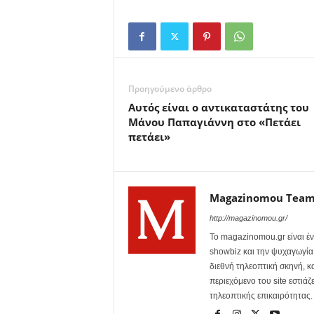
Προηγούμενο άρθρο
Αυτός είναι ο αντικαταστάτης του
Μάνου Παπαγιάννη στο «Πετάει
πετάει»
Magazinomou Tea
http://magazinomou.gr/
Το magazinomou.gr είναι έν
showbiz και την ψυχαγωγία. 
διεθνή τηλεοπτική σκηνή, 
περιεχόμενο του site εστιάζ
τηλεοπτικής επικαιρότητας.