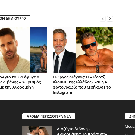
ΤΟΝ ΔΗΜΙΟΥΡΓΟ
ν γιο του κι έφυγε ο
Γιώργος Λιάγκας: Ο «Τζορτζ
ς Λιβάνης – Χωρισμός
Κλούνεϊ της Ελλάδας» και η AI
με την Ανδρομάχη
φωτογραφία που ξεσήκωσε το
Instagram
ΑΚΟΜΑ ΠΕΡΙΣΣΟΤΕΡΑ ΝΕΑ
ΔΗ
Medi
Διαζύγιο Λιβάνη –
Ανδρομάχης: Το πρόσωπο-