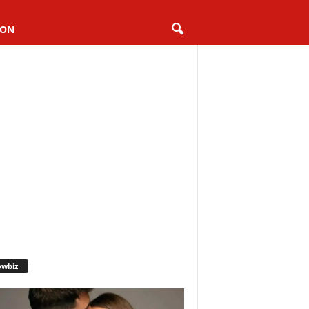
ION
owbiz