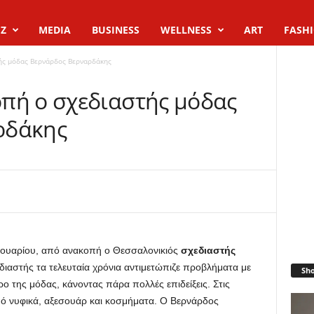
Z
MEDIA
BUSINESS
WELLNESS
ART
FASH
ής μόδας Βερνάρδος Βερναρδάκης
πή ο σχεδιαστής μόδας
ρδάκης
νουαρίου, από ανακοπή ο Θεσσαλονικιός
σχεδιαστής
διαστής τα τελευταία χρόνια αντιμετώπιζε προβλήματα με
Sh
ο της μόδας, κάνοντας πάρα πολλές επιδείξεις. Στις
ό νυφικά, αξεσουάρ και κοσμήματα. Ο Βερνάρδος