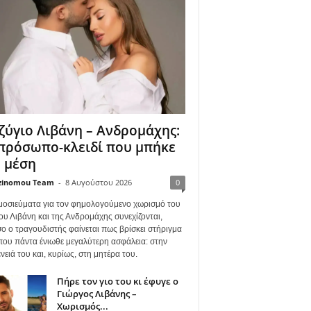
ζύγιο Λιβάνη – Ανδρομάχης:
πρόσωπο-κλειδί που μπήκε
 μέση
zinomou Team
-
8 Αυγούστου 2026
0
μοσιεύματα για τον φημολογούμενο χωρισμό του
ου Λιβάνη και της Ανδρομάχης συνεχίζονται,
ο ο τραγουδιστής φαίνεται πως βρίσκει στήριγμα
όπου πάντα ένιωθε μεγαλύτερη ασφάλεια: στην
νειά του και, κυρίως, στη μητέρα του.
Πήρε τον γιο του κι έφυγε ο
Γιώργος Λιβάνης –
Χωρισμός...