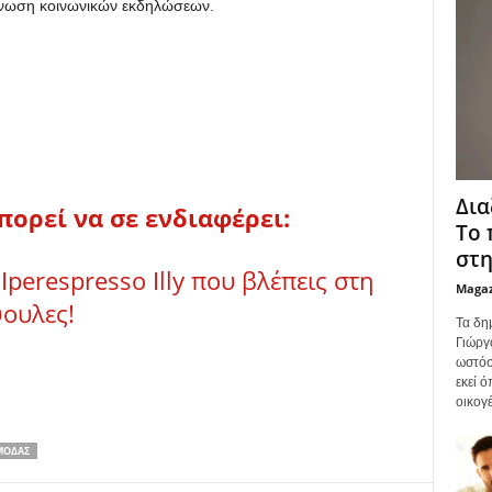
γάνωση κοινωνικών εκδηλώσεων.
Δια
πορεί να σε ενδιαφέρει:
Το 
στη
Iperespresso Illy που βλέπεις στη
Maga
ουλες!
Τα δη
Γιώργ
ωστόσ
εκεί 
οικογέ
ΜΌΔΑΣ