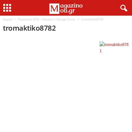
Αρχική
Παγκόσμιο ΣΟΚ – Νεκρός ο George Soros;
tromaktiko8782
tromaktiko8782