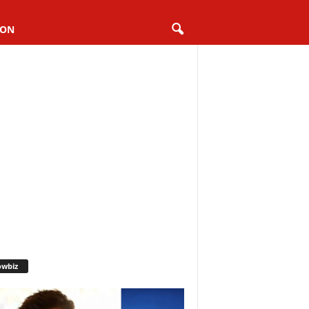
ION
owbiz