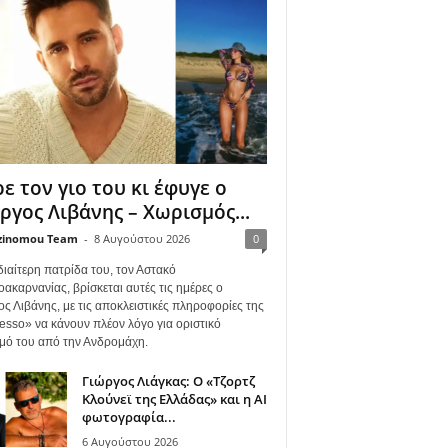
ε τον γιο του κι έφυγε ο
ργος Λιβάνης – Χωρισμός...
zinomou Team
-
8 Αυγούστου 2026
0
διαίτερη πατρίδα του, τον Αστακό
ακαρνανίας, βρίσκεται αυτές τις ημέρες ο
ος Λιβάνης, με τις αποκλειστικές πληροφορίες της
esso» να κάνουν πλέον λόγο για οριστικό
μό του από την Ανδρομάχη.
Γιώργος Λιάγκας: Ο «Τζορτζ
Κλούνεϊ της Ελλάδας» και η AI
φωτογραφία...
6 Αυγούστου 2026