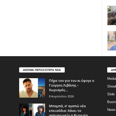
ΑΚΟΜΑ ΠΕΡΙΣΣΟΤΕΡΑ ΝΕΑ
ΔΗ
Medi
Πήρε τον γιο του κι έφυγε ο
Γιώργος Λιβάνης –
Show
Χωρισμός...
Slide
8 Αυγούστου 2026
Busin
Μπαμπά, σ’ αγαπώ νέα
News
επεισόδια: Χάνει το
νηπιαγωγείο η Βιργινία