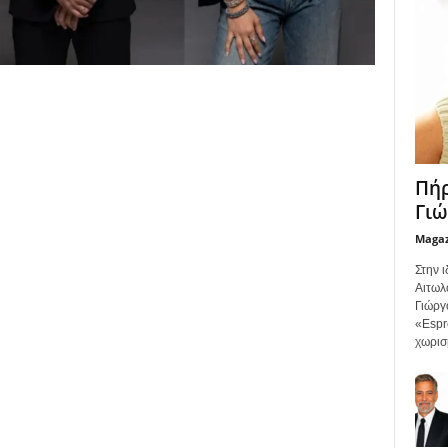
Πήρ
Γιώ
Maga
Στην ι
Αιτωλο
Γιώργ
«Espr
χωρισ