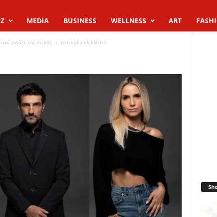
Z
MEDIA
BUSINESS
WELLNESS
ART
FASH
τικό φινάλε της σειράς
paixnidia-ekdikisis1
Sh