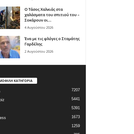
Ο Τάσος Χαλκιάς στα
χαλάσματα του σπιτιού του –
Σοκάρουν οι...
4 Αυγούστου 2026
Ένα με τις φλόγες ο Σταμάτης
Γαρδέλης
2 Αυγούστου 2026
ΜΟΦΙΛΗ ΚΑΤΗΓΟΡΙΑ
7207
a
5441
biz
5391
1673
ess
1259