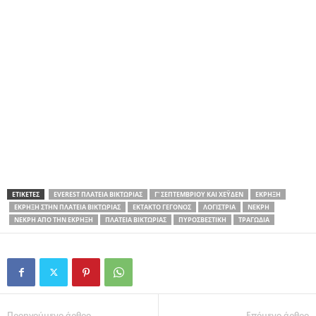
ΕΤΙΚΕΤΕΣ
EVEREST ΠΛΑΤΕΊΑ ΒΙΚΤΩΡΊΑΣ
Γ' ΣΕΠΤΕΜΒΡΊΟΥ ΚΑΙ ΧΈΥΔΕΝ
ΈΚΡΗΞΗ
ΈΚΡΗΞΗ ΣΤΗΝ ΠΛΑΤΕΊΑ ΒΙΚΤΩΡΊΑΣ
ΈΚΤΑΚΤΟ ΓΕΓΟΝΌΣ
ΛΟΓΊΣΤΡΙΑ
ΝΕΚΡΉ
ΝΕΚΡΉ ΑΠΌ ΤΗΝ ΈΚΡΗΞΗ
ΠΛΑΤΕΊΑ ΒΙΚΤΩΡΊΑΣ
ΠΥΡΟΣΒΕΣΤΙΚΉ
ΤΡΑΓΩΔΊΑ
Προηγούμενο άρθρο
Επόμενο άρθρο