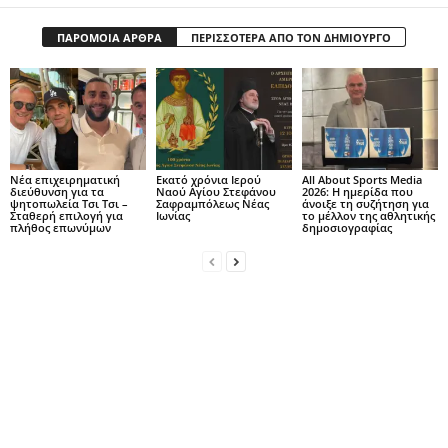
ΠΑΡΟΜΟΙΑ ΑΡΘΡΑ
ΠΕΡΙΣΣΟΤΕΡΑ ΑΠΟ ΤΟΝ ΔΗΜΙΟΥΡΓΟ
Νέα επιχειρηματική
Εκατό χρόνια Ιερού
All About Sports Media
διεύθυνση για τα
Ναού Αγίου Στεφάνου
2026: Η ημερίδα που
ψητοπωλεία Τσι Τσι –
Σαφραμπόλεως Νέας
άνοιξε τη συζήτηση για
Σταθερή επιλογή για
Ιωνίας
το μέλλον της αθλητικής
πλήθος επωνύμων
δημοσιογραφίας