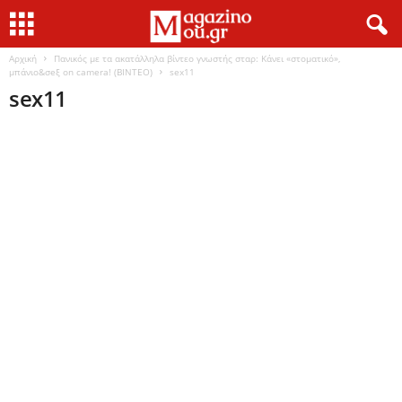
Αρχική
Πανικός με τα ακατάλληλα βίντεο γνωστής σταρ: Κάνει «στοματικό»,
μπάνιο&σeξ on camera! (BINTEO)
sex11
sex11