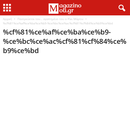
Αρχική
Παντρεύεται τον… αγαπημένο του ο Ρίκι Μάρτιν
%cf%81%ce%af%ce%ba%ce%b9-%ce%bc%ce%ac%cf%81%cf%84%ce%b9%ce%bd
%cf%81%ce%af%ce%ba%ce%b9-
%ce%bc%ce%ac%cf%81%cf%84%ce%
b9%ce%bd