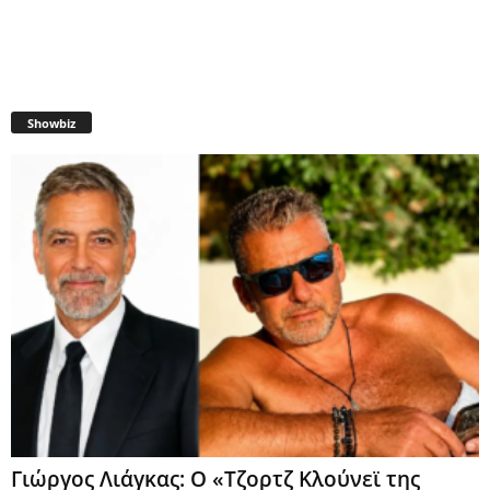
Showbiz
Γιώργος Λιάγκας: Ο «Τζορτζ Κλούνεϊ της