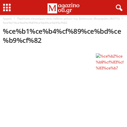
Αρχική
Παρέλαση επωνύμων στην έκθεση χαλιών της Δέσποινας Μοιραράκη (ΦΩΤΟ)
%ce%b1%ce%b4%cf%89%ce%bd%ce%b9%cf%82
%ce%b1%ce%b4%cf%89%ce%bd%ce
%b9%cf%82