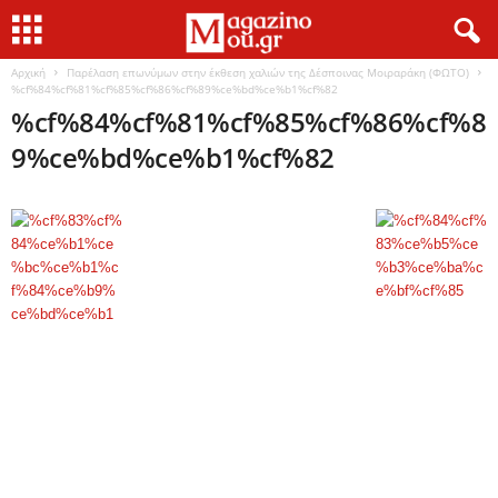
Αρχική
Παρέλαση επωνύμων στην έκθεση χαλιών της Δέσποινας Μοιραράκη (ΦΩΤΟ)
%cf%84%cf%81%cf%85%cf%86%cf%89%ce%bd%ce%b1%cf%82
%cf%84%cf%81%cf%85%cf%86%cf%8
9%ce%bd%ce%b1%cf%82