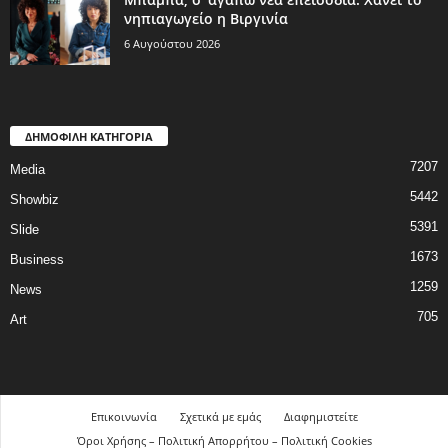
νηπιαγωγείο η Βιργινία
6 Αυγούστου 2026
ΔΗΜΟΦΙΛΗ ΚΑΤΗΓΟΡΙΑ
7207
Media
5442
Showbiz
5391
Slide
1673
Business
1259
News
705
Art
Επικοινωνία
Σχετικά με εμάς
Διαφημιστείτε
Όροι Χρήσης – Πολιτική Απορρήτου – Πολιτική Cookies