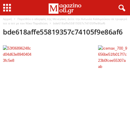
Αρχική
Παρελθόν ο αδερφός της Μενεγάκη: Δείτε την Αντωνία Καλλιμούκου σε τρυφερά
τετ α τετ με τον Νίκο Παραδείση
bde618affe55819357c74105f9e86af6
bde618affe55819357c74105f9e86af6