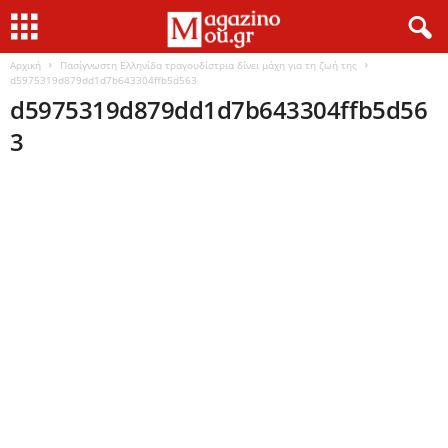
Αρχική
Πασίγνωστη Ελληνίδα τραγουδίστρια δίνει μάχη για τη ζωή της
d5975319d879dd1d7b643304ffb5d563
d5975319d879dd1d7b643304ffb5d56
3