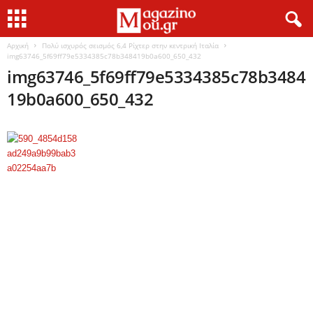
Αρχική
Πολύ ισχυρός σεισμός 6,4 Ρίχτερ στην κεντρική Ιταλία
img63746_5f69ff79e5334385c78b348419b0a600_650_432
img63746_5f69ff79e5334385c78b3484
19b0a600_650_432