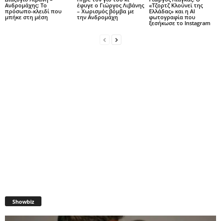
Ανδρομάχης: Το
έφυγε ο Γιώργος Λιβάνης
«Τζορτζ Κλούνεϊ της
πρόσωπο-κλειδί που
– Χωρισμός βόμβα με
Ελλάδας» και η AI
μπήκε στη μέση
την Ανδρομάχη
φωτογραφία που
ξεσήκωσε το Instagram
Showbiz