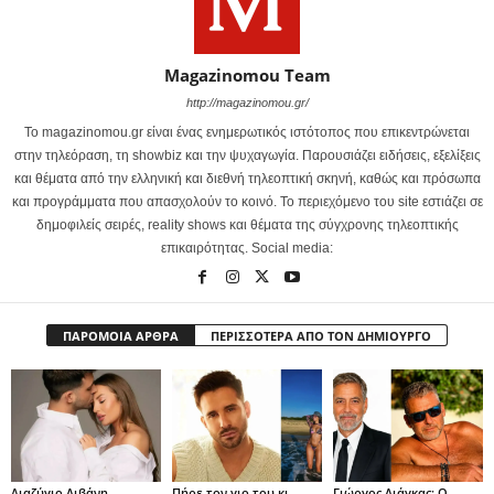
Magazinomou Team
http://magazinomou.gr/
Το magazinomou.gr είναι ένας ενημερωτικός ιστότοπος που επικεντρώνεται
στην τηλεόραση, τη showbiz και την ψυχαγωγία. Παρουσιάζει ειδήσεις, εξελίξεις
και θέματα από την ελληνική και διεθνή τηλεοπτική σκηνή, καθώς και πρόσωπα
και προγράμματα που απασχολούν το κοινό. Το περιεχόμενο του site εστιάζει σε
δημοφιλείς σειρές, reality shows και θέματα της σύγχρονης τηλεοπτικής
επικαιρότητας. Social media:
ΠΑΡΟΜΟΙΑ ΑΡΘΡΑ
ΠΕΡΙΣΣΟΤΕΡΑ ΑΠΟ ΤΟΝ ΔΗΜΙΟΥΡΓΟ
Διαζύγιο Λιβάνη –
Πήρε τον γιο του κι
Γιώργος Λιάγκας: Ο