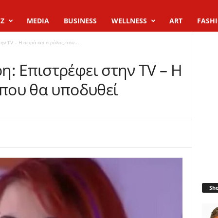
Z
MEDIA
BUSINESS
WELLNESS
ART
FASH
ν TV – Η σειρά και ο ρόλος που...
: Επιστρέφει στην TV – Η
 που θα υποδυθεί
Sh