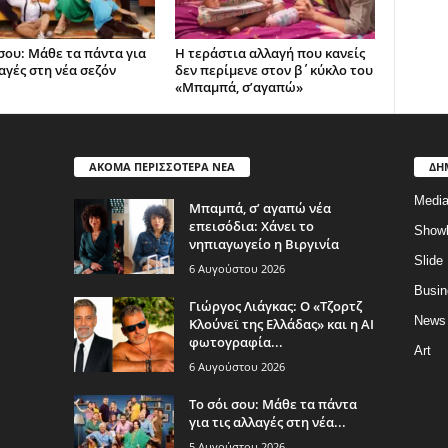
 σου: Μάθε τα πάντα για
Η τεράστια αλλαγή που κανείς
αγές στη νέα σεζόν
δεν περίμενε στον β΄κύκλο του
«Μπαμπά, σ’αγαπώ»
ΑΚΟΜΑ ΠΕΡΙΣΣΟΤΕΡΑ ΝΕΑ
ΔΗ
Medi
Μπαμπά, σ’ αγαπώ νέα
επεισόδια: Χάνει το
Show
νηπιαγωγείο η Βιργινία
Slide
6 Αυγούστου 2026
Busin
Γιώργος Λιάγκας: Ο «Τζορτζ
News
Κλούνεϊ της Ελλάδας» και η AI
φωτογραφία...
Art
6 Αυγούστου 2026
Το σόι σου: Μάθε τα πάντα
για τις αλλαγές στη νέα...
5 Αυγούστου 2026