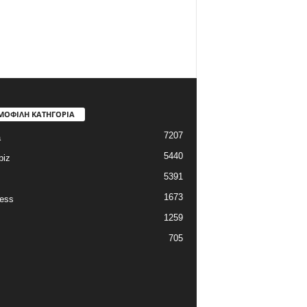
ΜΟΦΙΛΗ ΚΑΤΗΓΟΡΙΑ
7207
a
5440
biz
5391
1673
ess
1259
705