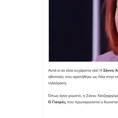
u
Αυτά κι αν είναι ευχάριστα νέα! Η
Σάννυ
Χ
ηθοποιός που αγαπήθηκε ως Λίλα στην επ
τηλεόραση.
Όπως έγινε γνωστό, η Σάννυ Χατζηαργύρη
Ο Γιατρός
που πρωταγωνιστεί ο Κωνσταν