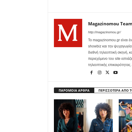
Magazinomou Tea
http://magazinomou.gr/
Το magazinomou.gr είναι έν
showbiz και την ψυχαγωγία. 
διεθνή τηλεοπτική σκηνή, 
περιεχόμενο του site εστιάζ
τηλεοπτικής επικαιρότητας.
ΠΑΡΟΜΟΙΑ ΑΡΘΡΑ
ΠΕΡΙΣΣΟΤΕΡΑ ΑΠΟ 