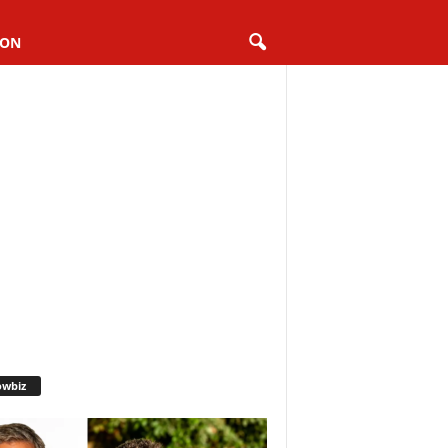
ION
owbiz