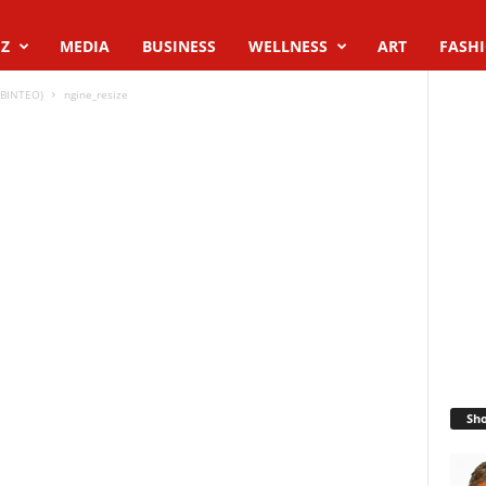
Z
MEDIA
BUSINESS
WELLNESS
ART
FASH
(ΒΙΝΤΕΟ)
ngine_resize
Sh