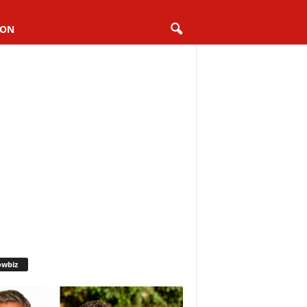
ION
owbiz