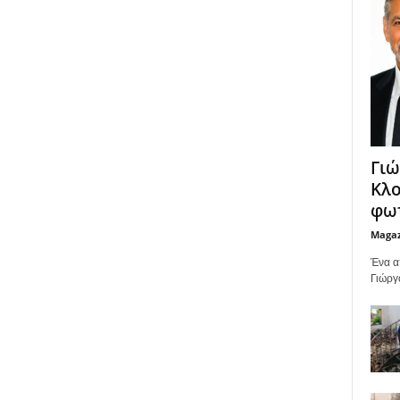
Γιώ
Κλο
φωτ
Maga
Ένα α
Γιώργ