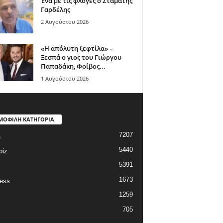
Ένα με τις φλόγες ο Σταμάτης
Γαρδέλης
2 Αυγούστου 2026
«Η απόλυτη ξεφτίλα» –
Ξεσπά ο γιος του Γιώργου
Παπαδάκη, Φοίβος...
1 Αυγούστου 2026
ΜΟΦΙΛΗ ΚΑΤΗΓΟΡΙΑ
7207
a
5440
biz
5391
1673
ess
1259
705