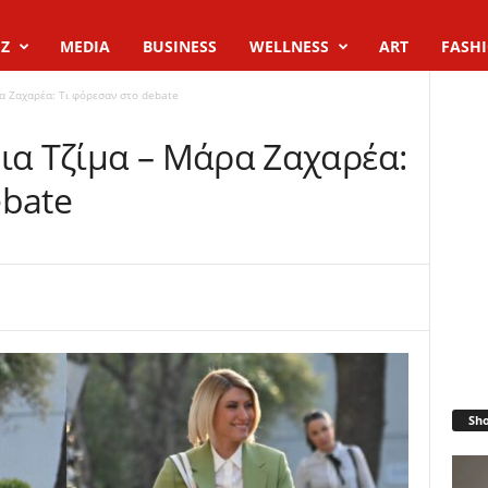
Z
MEDIA
BUSINESS
WELLNESS
ART
FASH
ρα Ζαχαρέα: Τι φόρεσαν στο debate
ια Τζίμα – Μάρα Ζαχαρέα:
ebate
Sh