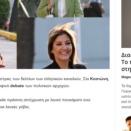
Δια
Το 
στη
Maga
στριες των δελτίων των ελληνικών καναλιών, Σία
Κοσιώνη
,
οψινό
debate
των πολιτικών αρχηγών.
Τα δη
Γιώργ
ωστόσ
 nude πράσινη απόχρωση με λευκό πουκάμισο ενώ
εκεί 
αι λευκές γόβες.
οικογέ