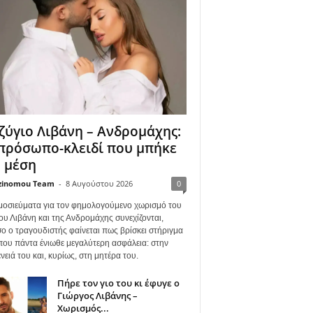
ζύγιο Λιβάνη – Ανδρομάχης:
πρόσωπο-κλειδί που μπήκε
 μέση
zinomou Team
-
8 Αυγούστου 2026
0
μοσιεύματα για τον φημολογούμενο χωρισμό του
ου Λιβάνη και της Ανδρομάχης συνεχίζονται,
ο ο τραγουδιστής φαίνεται πως βρίσκει στήριγμα
όπου πάντα ένιωθε μεγαλύτερη ασφάλεια: στην
νειά του και, κυρίως, στη μητέρα του.
Πήρε τον γιο του κι έφυγε ο
Γιώργος Λιβάνης –
Χωρισμός...