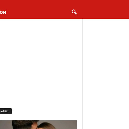
ION
owbiz