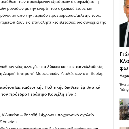
η μετάθεση των προκείμενων εξετάσεων διασφαλίζεται η
ικών μονάδων με την έναρξη του σχολικού έτους και
ρύνονται από την περίοδο προετοιμασίας/μελέτης τους,
τιμετωπίζουν τις επαναληπτικές εξετάσεις ως συνέχεια της
Γιώ
Κλο
φωτ
ινωθούν νέες αλλαγές στα
λύκεια
και στις
πανελλαδικές
στη Διαρκή Επιτροπή Μορφωτικών Υποθέσεων στη Βουλή.
Maga
Ένα α
τούτου Εκπαιδευτικής Πολιτικής διαθέτει έξι βασικά
Γιώργ
 τον πρόεδρο Γεράσιμο Κουζέλη είναι:
υ
 Α’ Λυκείου – δηλαδή 14χρονο υποχρεωτικό σχολείο
’ Λυκείου
ούν και να αναπτύσσουν δικά τους ενδιαφέροντα και