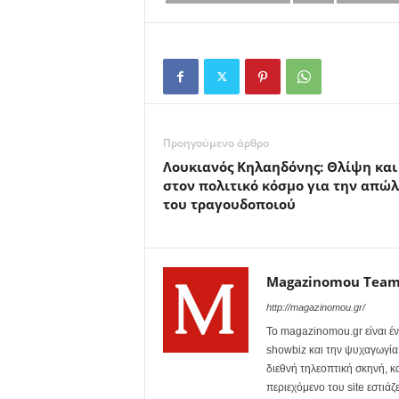
Προηγούμενο άρθρο
Λουκιανός Κηλαηδόνης: Θλίψη και
στον πολιτικό κόσμο για την απώλ
του τραγουδοποιού
Magazinomou Tea
http://magazinomou.gr/
Το magazinomou.gr είναι έν
showbiz και την ψυχαγωγία. 
διεθνή τηλεοπτική σκηνή, 
περιεχόμενο του site εστιάζ