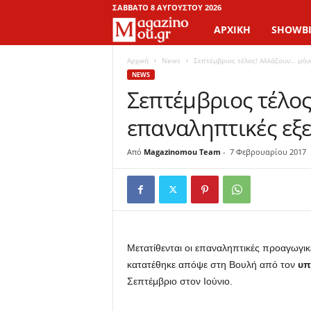
ΣΆΒΒΑΤΟ 8 ΑΥΓΟΎΣΤΟΥ 2026
ΑΡΧΙΚΉ
SHOWBI
M
a
Αρχική
News
Σεπτέμβριος τέλος! Αλλάζουν… μήνα
NEWS
Σεπτέμβριος τέλο
g
επαναληπτικές εξε
a
z
Από
Magazinomou Team
-
7 Φεβρουαρίου 2017
i
n
o
Μετατίθενται οι επαναληπτικές προαγωγικ
κατατέθηκε απόψε στη Βουλή από τον
υπ
M
Σεπτέμβριο στον Ιούνιο.
o