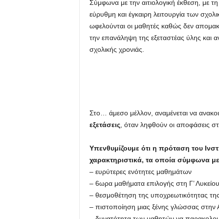
Σύμφωνα με την αιτιολογική έκθεση, με τ
εύρυθμη και έγκαιρη λειτουργία των σχολ
u
ωφελούνται οι μαθητές καθώς δεν απομακ
την επανάληψη της εξεταστέας ύλης και αν
σχολικής χρονιάς.
Στο… άμεσο μέλλον, αναμένεται να ανακο
εξετάσεις
, όταν ληφθούν οι αποφάσεις 
Υπενθυμίζουμε ότι η πρόταση του Ινστι
χαρακτηριστικά, τα οποία σύμφωνα με
– ευρύτερες ενότητες μαθημάτων
– 6ωρα μαθήματα επιλογής στη Γ’ Λυκείο
– θεσμοθέτηση της υποχρεωτικότητας της
– πιστοποίηση μιας ξένης γλώσσας στην Α
– δυνατότητα των μαθητών να παρακολουθ