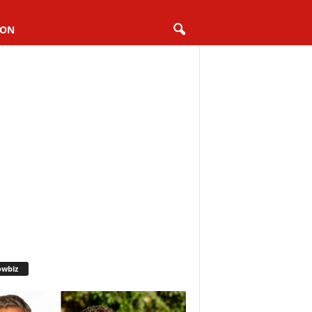
ION
owbiz