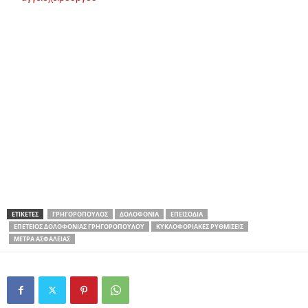
ΕΤΙΚΕΤΕΣ
ΓΡΗΓΟΡΌΠΟΥΛΟΣ
ΔΟΛΟΦΟΝΊΑ
ΕΠΕΙΣΌΔΙΑ
ΕΠΈΤΕΙΟΣ ΔΟΛΟΦΟΝΊΑΣ ΓΡΗΓΟΡΌΠΟΥΛΟΥ
ΚΥΚΛΟΦΟΡΙΑΚΈΣ ΡΥΘΜΊΣΕΙΣ
ΜΈΤΡΑ ΑΣΦΑΛΕΊΑΣ