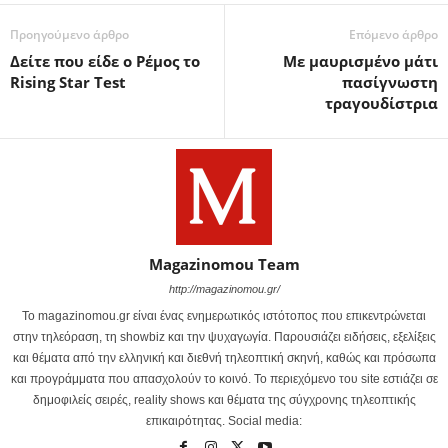
Προηγούμενο άρθρο
Επόμενο άρθρο
Δείτε που είδε ο Ρέμος το
Με μαυρισμένο μάτι
Rising Star Test
πασίγνωστη
τραγουδίστρια
Magazinomou Team
http://magazinomou.gr/
Το magazinomou.gr είναι ένας ενημερωτικός ιστότοπος που επικεντρώνεται
στην τηλεόραση, τη showbiz και την ψυχαγωγία. Παρουσιάζει ειδήσεις, εξελίξεις
και θέματα από την ελληνική και διεθνή τηλεοπτική σκηνή, καθώς και πρόσωπα
και προγράμματα που απασχολούν το κοινό. Το περιεχόμενο του site εστιάζει σε
δημοφιλείς σειρές, reality shows και θέματα της σύγχρονης τηλεοπτικής
επικαιρότητας. Social media: