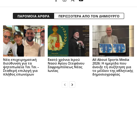
ΠΑΡΟΜΟΙΑ ΑΡΘΡΑ
ΠΕΡΙΣΣΟΤΕΡΑ ΑΠΟ ΤΟΝ ΔΗΜΙΟΥΡΓΟ
Νέα επιχειρηματική
Εκατό χρόνια Ιερού
All About Sports Media
διεύθυνση για τα
Ναού Αγίου Στεφάνου
2026: Η ημερίδα που
ψητοπωλεία Τσι Τσι –
Σαφραμπόλεως Νέας
άνοιξε τη συζήτηση για
Σταθερή επιλογή για
Ιωνίας
το μέλλον της αθλητικής
πλήθος επωνύμων
δημοσιογραφίας