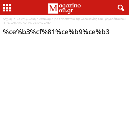
Αρχική
Σε επιφυλακή η Αστυνομία για την επέτειο της δολοφονίας του Γρηγορόπουλου
%ce%b3%cf%81%ce%b9%ce%b3
%ce%b3%cf%81%ce%b9%ce%b3