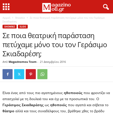
Αρχική
Showbiz
Σε ποια θεατρική παράσταση πετύχαμε μόνο του τον Γεράσιμο
Σκιαδαρέση;
SHOWBIZ
SLIDE
Σε ποια θεατρική παράσταση
πετύχαμε μόνο του τον Γεράσιμο
Σκιαδαρέση;
Από
Magazinomou Team
-
21 Δεκεμβρίου 2016
Είναι ένας από τους πιο αγαπημένους
ηθοποιούς
που φροντίζει να
απασχολεί με τη δουλειά του και όχι με τα προσωπικά του. Ο
Γεράσιμος
Σκιαδαρέσης
ως
ηθοποιός
που αγαπά και σέβεται το
θέατρο
αλλά και τους συναδέλφους του, βρέθηκε χθες το βράδυ