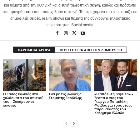
και θέματα από την ελληνική και διεθνή τηλεοπτική σκηνή, καθώς και πρόσωπα
και προγράμματα που απασχολούν το κοινό. Το περιεχόμενο του site εστιάζει σε
δημοφιλείς σειρές, reality shows και θέματα της σύγχρονης τηλεοπτικής
επικαιρότητας. Social media:
ΠΑΡΟΜΟΙΑ ΑΡΘΡΑ
ΠΕΡΙΣΣΟΤΕΡΑ ΑΠΟ ΤΟΝ ΔΗΜΙΟΥΡΓΟ
Ο Τάσος Χαλκιάς στα
Ένα με τις φλόγες ο
«Η απόλυτη ξεφτίλα» –
χαλάσματα του σπιτιού
Σταμάτης Γαρδέλης
Ξεσπά ο γιος του
του – Σοκάρουν οι
Γιώργου Παπαδάκη,
εικόνες
Φοίβος για τους νέους
παρουσιαστές του
Καλημέρα Ελλάδα