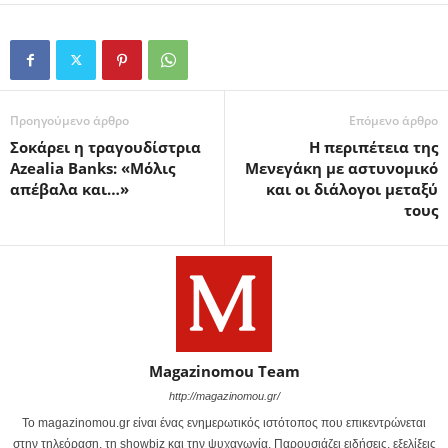
Προηγούμενο άρθρο
Επόμενο άρθρο
Σοκάρει η τραγουδίστρια
Η περιπέτεια της
Azealia Banks: «Μόλις
Μενεγάκη με αστυνομικό
απέβαλα και…»
και οι διάλογοι μεταξύ
τους
Magazinomou Team
http://magazinomou.gr/
Το magazinomou.gr είναι ένας ενημερωτικός ιστότοπος που επικεντρώνεται
στην τηλεόραση, τη showbiz και την ψυχαγωγία. Παρουσιάζει ειδήσεις, εξελίξεις