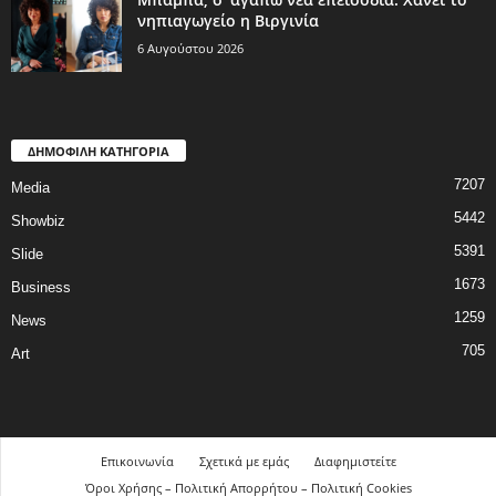
νηπιαγωγείο η Βιργινία
6 Αυγούστου 2026
ΔΗΜΟΦΙΛΗ ΚΑΤΗΓΟΡΙΑ
7207
Media
5442
Showbiz
5391
Slide
1673
Business
1259
News
705
Art
Επικοινωνία
Σχετικά με εμάς
Διαφημιστείτε
Όροι Χρήσης – Πολιτική Απορρήτου – Πολιτική Cookies