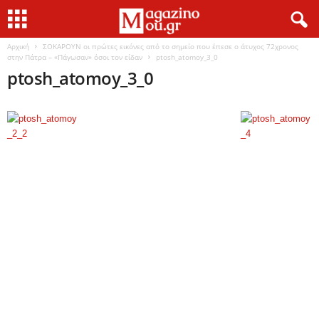
Αρχική
ΣΟΚΑΡΟΥΝ οι πρώτες εικόνες από το σημείο που έπεσε ο άτυχος 72χρονος
στην Πάτρα – «Πάγωσαν» όσοι τον είδαν
ptosh_atomoy_3_0
ptosh_atomoy_3_0