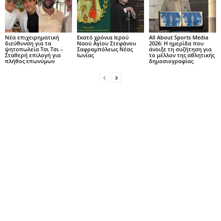
Νέα επιχειρηματική
Εκατό χρόνια Ιερού
All About Sports Media
διεύθυνση για τα
Ναού Αγίου Στεφάνου
2026: Η ημερίδα που
ψητοπωλεία Τσι Τσι –
Σαφραμπόλεως Νέας
άνοιξε τη συζήτηση για
Σταθερή επιλογή για
Ιωνίας
το μέλλον της αθλητικής
πλήθος επωνύμων
δημοσιογραφίας