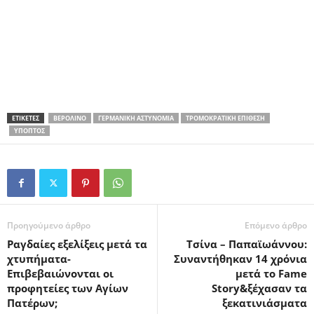
ΕΤΙΚΕΤΕΣ
ΒΕΡΟΛΊΝΟ
ΓΕΡΜΑΝΙΚΉ ΑΣΤΥΝΟΜΊΑ
ΤΡΟΜΟΚΡΑΤΙΚΉ ΕΠΊΘΕΣΗ
ΎΠΟΠΤΟΣ
Προηγούμενο άρθρο
Επόμενο άρθρο
Ραγδαίες εξελίξεις μετά τα
Τσίνα – Παπαϊωάννου:
χτυπήματα-
Συναντήθηκαν 14 χρόνια
Επιβεβαιώνονται οι
μετά το Fame
προφητείες των Αγίων
Story&ξέχασαν τα
Πατέρων;
ξεκατινιάσματα