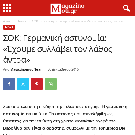
Αρχική
News
ΣΟΚ: Γερμανική αστυνομία: «Έχουμε συλλάβει τον λάθος άντρα»
NEWS
ΣΟΚ: Γερμανική αστυνομία:
«Έχουμε συλλάβει τον λάθος
άντρα»
Από
Magazinomou Team
-
20 Δεκεμβρίου 2016
Σοκ αποτελεί αυτή η είδηση της τελευταίας στιγμής. Η
γερμανική
αστυνομία
εκτιμά ότι ο
Πακιστανός
που
συνελήφθη
ως
ύποπτος
για την επίθεση στη χριστουγεννιάτικη αγορά στο
Βερολίνο
δεν είναι ο δράστης
, σύμφωνα με την εφημερίδα Die