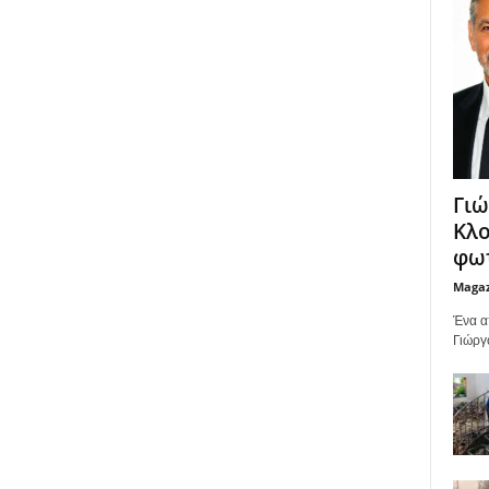
Γιώ
Κλο
φωτ
Maga
Ένα α
Γιώργ