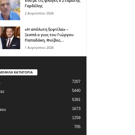
Ένα με τις φλόγες ο Σταμάτης
Γαρδέλης
2 Αυγούστου 2026
«Η απόλυτη ξεφτίλα» –
Ξεσπά ο γιος του Γιώργου
Παπαδάκη, Φοίβος...
1 Αυγούστου 2026
ΜΟΦΙΛΗ ΚΑΤΗΓΟΡΙΑ
7207
a
5440
biz
5391
1673
ess
1259
705