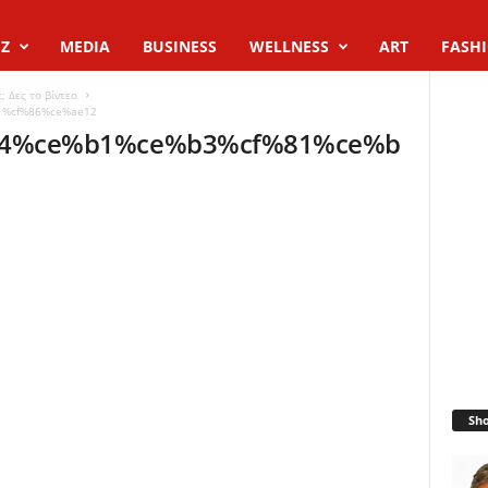
Z
MEDIA
BUSINESS
WELLNESS
ART
FASH
; Δες το βίντεο
%cf%86%ce%ae12
4%ce%b1%ce%b3%cf%81%ce%b
Sh