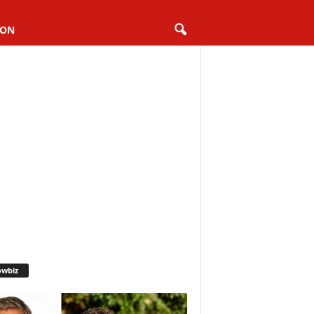
ION
owbiz