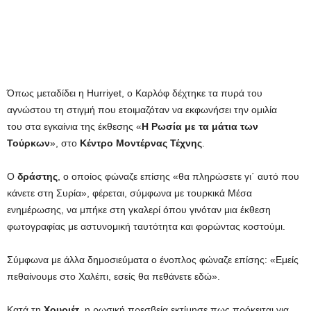
Όπως μεταδίδει η Hurriyet, o Καρλόφ δέχτηκε τα πυρά του
αγνώστου τη στιγμή που ετοιμαζόταν να εκφωνήσει την ομιλία
του στα εγκαίνια της έκθεσης «
Η Ρωσία με τα μάτια των
Τούρκων
», στο
Κέντρο Μοντέρνας Τέχνης
.
Ο
δράστης
, ο οποίος φώναζε επίσης «θα πληρώσετε γι΄ αυτό που
κάνετε στη Συρία», φέρεται, σύμφωνα με τουρκικά Μέσα
ενημέρωσης, να μπήκε στη γκαλερί όπου γινόταν μια έκθεση
φωτογραφίας με αστυνομική ταυτότητα και φορώντας κοστούμι.
Σύμφωνα με άλλα δημοσιεύματα ο ένοπλος φώναζε επίσης: «Εμείς
πεθαίνουμε στο Χαλέπι, εσείς θα πεθάνετε εδώ».
Κατά τη
Χουριέτ
, η ρωσική πρεσβεία εκτίμησε πως πρόκειται για