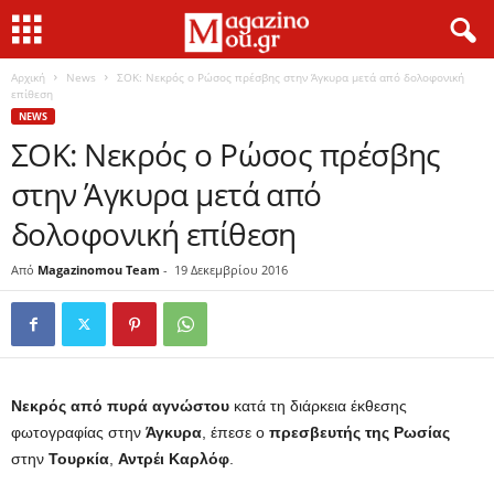
Αρχική
News
ΣΟΚ: Νεκρός ο Ρώσος πρέσβης στην Άγκυρα μετά από δολοφονική
επίθεση
NEWS
ΣΟΚ: Νεκρός ο Ρώσος πρέσβης
στην Άγκυρα μετά από
δολοφονική επίθεση
Από
Magazinomou Team
-
19 Δεκεμβρίου 2016
Νεκρός από πυρά αγνώστου
κατά τη διάρκεια έκθεσης
φωτογραφίας στην
Άγκυρα
, έπεσε ο
πρεσβευτής της Ρωσίας
στην
Τουρκία
,
Αντρέι Καρλόφ
.