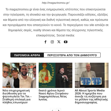
http://magazinomou.gr/
Το magazinomou.gr είναι ένας ενημερωτικός ιστότοπος που επικεντρώνεται
στην τηλεόραση, τη showbiz και την ψυχαγωγία. Παρουσιάζει ειδήσεις, εξελίξεις
και θέματα από την ελληνική και διεθνή τηλεοπτική σκηνή, καθώς και πρόσωπα
και προγράμματα που απασχολούν το κοινό. Το περιεχόμενο του site εστιάζει σε
δημοφιλείς σειρές, reality shows και θέματα της σύγχρονης τηλεοπτικής
επικαιρότητας. Social media:
ΠΑΡΟΜΟΙΑ ΑΡΘΡΑ
ΠΕΡΙΣΣΟΤΕΡΑ ΑΠΟ ΤΟΝ ΔΗΜΙΟΥΡΓΟ
Νέα επιχειρηματική
Εκατό χρόνια Ιερού
All About Sports Media
διεύθυνση για τα
Ναού Αγίου Στεφάνου
2026: Η ημερίδα που
ψητοπωλεία Τσι Τσι –
Σαφραμπόλεως Νέας
άνοιξε τη συζήτηση για
Σταθερή επιλογή για
Ιωνίας
το μέλλον της αθλητικής
πλήθος επωνύμων
δημοσιογραφίας