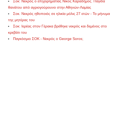
Σοκ: Νεκρός ο επιχειρηματίας Νίκος Καραδήμος. Παγίδα
θανάτου από αγριογούρουνο στην Αθηνών-Λαμίας
Σοκ. Νεκρός ηθοποιός σε ηλικία μόλις 27 ετών - Το μήνυμα
της μητέρας του
Σοκ: Ιερέας στον Γέρακα βρέθηκε νεκρός και δεμένος στο
κρεβάτι του
Παγκόσμιο ΣΟΚ - Νεκρός ο George Soros;