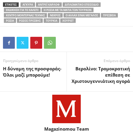
ΕΤΙΚΕΤΕΣ
ΆΓΚΥΡΑ
ΑΝΤΡΈΙ ΚΑΡΛΌΦ
ΔΙΠΛΩΜΑΤΙΚΌ ΕΠΕΙΣΌΔΙΟ
ΕΚΔΊΚΗΣΗ ΓΙΑ ΤΟ ΧΑΛΈΠΙ
Η ΡΩΣΊΑ ΜΕ ΤΑ ΜΆΤΙΑ ΤΩΝ ΤΟΎΡΚΩΝ
ΚΈΝΤΡΟ ΜΟΝΤΈΡΝΑΣ ΤΈΧΝΗΣ
ΝΕΚΡΌΣ
Ο ΑΛΛΆΧ ΕΊΝΑΙ ΜΕΓΆΛΟΣ
ΠΡΕΣΒΕΊΑ
ΡΩΣΊΑ
ΡΏΣΟΣ ΠΡΈΣΒΗΣ
ΤΟΥΡΚΊΑ
ΧΟΥΡΙΈΤ
Προηγούμενο άρθρο
Επόμενο άρθρο
H δύναμη της προσφοράς-
Βερολίνο: Τρομοκρατική
Όλοι μαζί μπορούμε!
επίθεση σε
Χριστουγεννιάτικη αγορά
Magazinomou Team