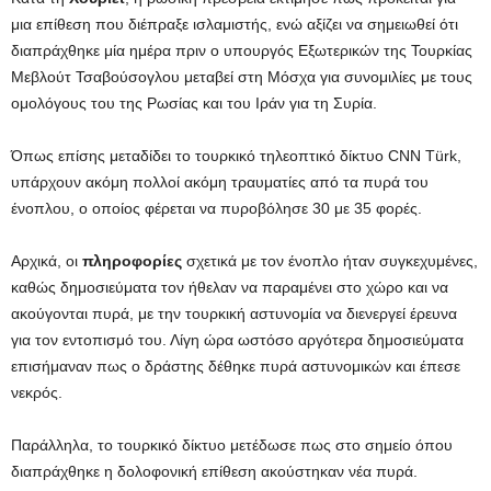
μια επίθεση που διέπραξε ισλαμιστής, ενώ αξίζει να σημειωθεί ότι
διαπράχθηκε μία ημέρα πριν ο υπουργός Εξωτερικών της Τουρκίας
Μεβλούτ Τσαβούσογλου μεταβεί στη Μόσχα για συνομιλίες με τους
ομολόγους του της Ρωσίας και του Ιράν για τη Συρία.
Όπως επίσης μεταδίδει το τουρκικό τηλεοπτικό δίκτυο CNN Türk,
υπάρχουν ακόμη πολλοί ακόμη τραυματίες από τα πυρά του
ένοπλου, ο οποίος φέρεται να πυροβόλησε 30 με 35 φορές.
Αρχικά, οι
πληροφορίες
σχετικά με τον ένοπλο ήταν συγκεχυμένες,
καθώς δημοσιεύματα τον ήθελαν να παραμένει στο χώρο και να
ακούγονται πυρά, με την τουρκική αστυνομία να διενεργεί έρευνα
για τον εντοπισμό του. Λίγη ώρα ωστόσο αργότερα δημοσιεύματα
επισήμαναν πως ο δράστης δέθηκε πυρά αστυνομικών και έπεσε
νεκρός.
Παράλληλα, το τουρκικό δίκτυο μετέδωσε πως στο σημείο όπου
διαπράχθηκε η δολοφονική επίθεση ακούστηκαν νέα πυρά.