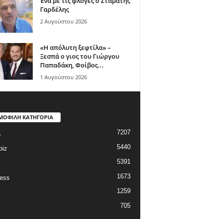
Ένα με τις φλόγες ο Σταμάτης
Γαρδέλης
2 Αυγούστου 2026
«Η απόλυτη ξεφτίλα» –
Ξεσπά ο γιος του Γιώργου
Παπαδάκη, Φοίβος...
1 Αυγούστου 2026
ΜΟΦΙΛΗ ΚΑΤΗΓΟΡΙΑ
7207
a
5440
biz
5391
1673
ess
1259
705