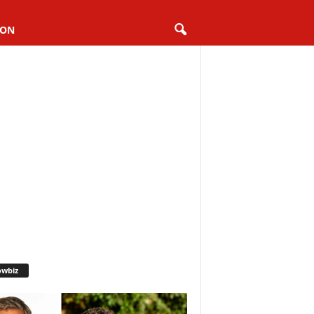
ION
owbiz