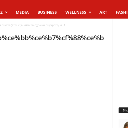
Z
MEDIA
BUSINESS
WELLNESS
ART
FASH
 αυνανίζεται έξω από το σχολικό συγκρότημα
b%ce%bb%ce%b7%cf%88%ce%b
Sh