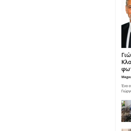
Γιώ
Κλο
φωτ
Maga
Ένα α
Γιώργ