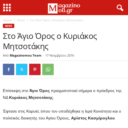
Αρχική
News
Στο Άγιο Όρος ο Κυριάκος Μητσοτάκης
NEWS
Στο Άγιο Όρος ο Κυριάκος
Μητσοτάκης
Από
Magazinomou Team
-
17 Νοεμβρίου 2016
Επίσκεψη στο
Άγιο Όρος
πραγματοποιεί σήμερα ο πρόεδρος της
ΝΔ
Κυριάκος Μητσοτάκης
.
Έφτασε στις Καρυές όπου τον υποδέχθηκε η Ιερά Κοινότητα και ο
πολιτικός διοικητής του Αγίου Όρους,
Αρίστος Κασμίρογλου
.