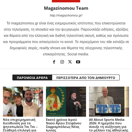
Magazinomou Team
http://magazinomou.gr/
Το magazinomou.gr είναι ένας ενημερωτικός ιστότοπος που επικεντρώνεται
στην τηλεόραση, τη showbiz και την ψυχαγωγία. Παρουσιάζει ειδήσεις, εξελίξεις
και θέματα από την ελληνική και διεθνή τηλεοπτική σκηνή, καθώς και πρόσωπα
και προγράμματα που απασχολούν το κοινό. Το περιεχόμενο του site εστιάζει σε
δημοφιλείς σειρές, reality shows και θέματα της σύγχρονης τηλεοπτικής
επικαιρότητας. Social media:
ΠΑΡΟΜΟΙΑ ΑΡΘΡΑ
ΠΕΡΙΣΣΟΤΕΡΑ ΑΠΟ ΤΟΝ ΔΗΜΙΟΥΡΓΟ
Νέα επιχειρηματική
Εκατό χρόνια Ιερού
All About Sports Media
διεύθυνση για τα
Ναού Αγίου Στεφάνου
2026: Η ημερίδα που
ψητοπωλεία Τσι Τσι –
Σαφραμπόλεως Νέας
άνοιξε τη συζήτηση για
Σταθερή επιλογή για
Ιωνίας
το μέλλον της αθλητικής