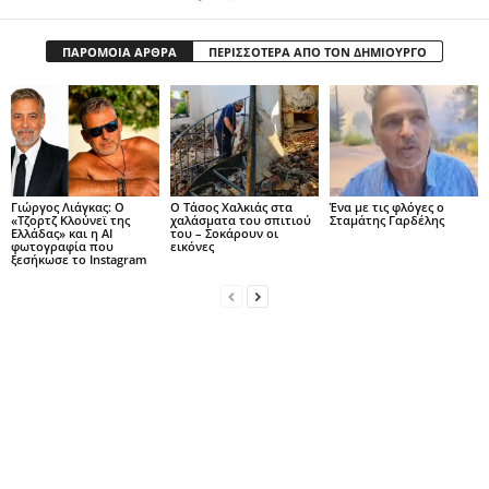
ΠΑΡΟΜΟΙΑ ΑΡΘΡΑ
ΠΕΡΙΣΣΟΤΕΡΑ ΑΠΟ ΤΟΝ ΔΗΜΙΟΥΡΓΟ
Γιώργος Λιάγκας: Ο
Ο Τάσος Χαλκιάς στα
Ένα με τις φλόγες ο
«Τζορτζ Κλούνεϊ της
χαλάσματα του σπιτιού
Σταμάτης Γαρδέλης
Ελλάδας» και η AI
του – Σοκάρουν οι
φωτογραφία που
εικόνες
ξεσήκωσε το Instagram