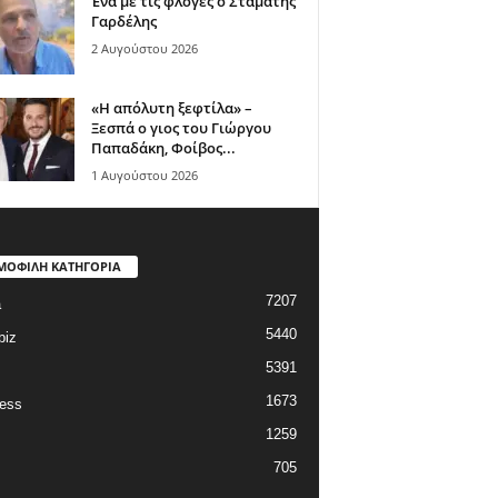
Ένα με τις φλόγες ο Σταμάτης
Γαρδέλης
2 Αυγούστου 2026
«Η απόλυτη ξεφτίλα» –
Ξεσπά ο γιος του Γιώργου
Παπαδάκη, Φοίβος...
1 Αυγούστου 2026
ΜΟΦΙΛΗ ΚΑΤΗΓΟΡΙΑ
7207
a
5440
biz
5391
1673
ess
1259
705