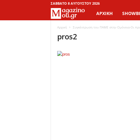
ΣΆΒΒΑΤΟ 8 ΑΥΓΟΎΣΤΟΥ 2026
ΑΡΧΙΚΉ
SHOWBI
M
a
Αρχική
Συγκέντρωση του ΠΑΜΕ στην Ομόνοια-Οι πρώ
pros2
g
a
z
i
n
o
M
o