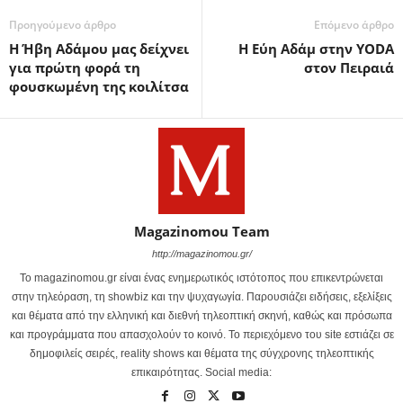
Προηγούμενο άρθρο
Επόμενο άρθρο
Η Ήβη Αδάμου μας δείχνει
Η Εύη Αδάμ στην YODA
για πρώτη φορά τη
στον Πειραιά
φουσκωμένη της κοιλίτσα
Magazinomou Team
http://magazinomou.gr/
Το magazinomou.gr είναι ένας ενημερωτικός ιστότοπος που επικεντρώνεται
στην τηλεόραση, τη showbiz και την ψυχαγωγία. Παρουσιάζει ειδήσεις, εξελίξεις
και θέματα από την ελληνική και διεθνή τηλεοπτική σκηνή, καθώς και πρόσωπα
και προγράμματα που απασχολούν το κοινό. Το περιεχόμενο του site εστιάζει σε
δημοφιλείς σειρές, reality shows και θέματα της σύγχρονης τηλεοπτικής
επικαιρότητας. Social media: