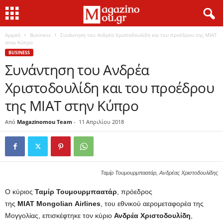
Αρχική
Business
Συνάντηση του Ανδρέα Χριστοδουλίδη και του προέδρου της MIAT
στην Κύπρο
BUSINESS
Συνάντηση του Ανδρέα
Χριστοδουλίδη και του προέδρου
της MIAT στην Κύπρο
Από
Magazinomou Team
-
11 Απριλίου 2018
Ταμίρ Τουμουρμπαατάρ, Ανδρέας Χριστοδουλίδης
Ο κύριος
Ταμίρ
Τουμουρμπαατάρ
, πρόεδρος
της
MIAT Mongolian Airlines
, του εθνικού αερομεταφορέα της
Μογγολίας, επισκέφτηκε τον κύριο
Ανδρέα
Χριστοδουλίδη
,