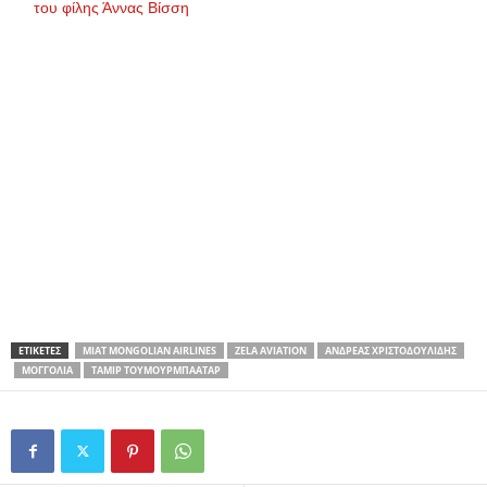
του φίλης Άννας Βίσση
ΕΤΙΚΕΤΕΣ
MIAT MONGOLIAN AIRLINES
ZELA AVIATION
ΑΝΔΡΈΑΣ ΧΡΙΣΤΟΔΟΥΛΊΔΗΣ
ΜΟΓΓΟΛΊΑ
ΤΑΜΊΡ ΤΟΥΜΟΥΡΜΠΑΑΤΆΡ